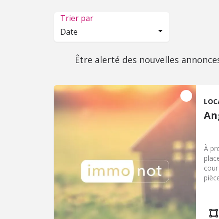
Trier par
Date
Être alerté des nouvelles annonce
LOC
An
À pr
plac
cour
pièc
Au r
), u
mans
autr