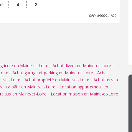
r : 700 € + 80 € / mois Dépôt de garantie : 700 € Disponible :
m²
4
2
l 2026 Revenus demandés : 3x le loyer Les informations sur
Réf : 49009-L109
risques auxquels ce bien est expose sont disponibles sur le
 Georisques : www.georisques.gouv.fr
-
-
gricole en Maine-et-Loire
Achat divers en Maine-et-Loire
-
-
oire
Achat garage et parking en Maine-et-Loire
Achat
-
-
e-et-Loire
Achat propriété en Maine-et-Loire
Achat terrain
-
rain à bâtir en Maine-et-Loire
Location appartement en
-
ciaux en Maine-et-Loire
Location maison en Maine-et-Loire