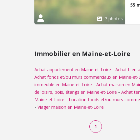
Loye
55 
Avri
les 
7 photos
site
Immobilier en Maine-et-Loire
-
Achat appartement en Maine-et-Loire
Achat bien a
Achat fonds et/ou murs commerciaux en Maine-et-L
-
immeuble en Maine-et-Loire
Achat maison en Main
-
de loisirs, bois, étangs en Maine-et-Loire
Achat ter
-
Maine-et-Loire
Location fonds et/ou murs commer
-
Viager maison en Maine-et-Loire
1