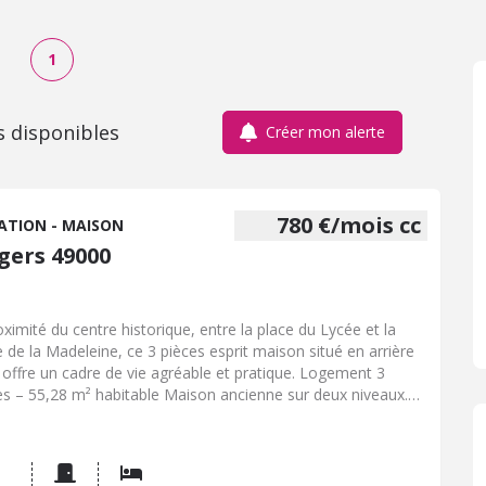
1
s disponibles
Créer mon alerte
780 €/mois cc
ATION - MAISON
gers 49000
oximité du centre historique, entre la place du Lycée et la
e de la Madeleine, ce 3 pièces esprit maison situé en arrière
 offre un cadre de vie agréable et pratique. Logement 3
es – 55,28 m² habitable Maison ancienne sur deux niveaux.
ez-de-chaussée : entrée sur la cuisine / salle à manger, salon
ne salle d'eau avec WC. A l'étage : deux chambres
ardées. Cour intérieur esprit jardin à partager avec les
es copropriétaires. Cave. Chauffage gaz individuel Conditions