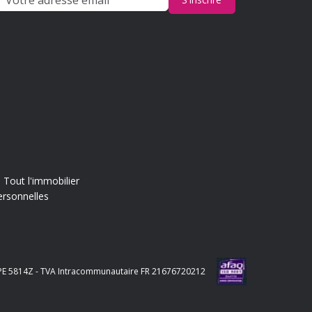
Tout l'immobilier
ersonnelles
e APE 5814Z - TVA Intracommunautaire FR 21676720212