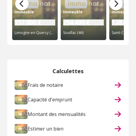
Immeuble
Immeuble
Immeuble
157 800 €
294 400 €
126 600 
Limogne-en-Quercy (46)
Souillac (46)
Saint-Cirgues 
Calculettes
Frais de notaire
Capacité d'emprunt
Montant des mensualités
Estimer un bien