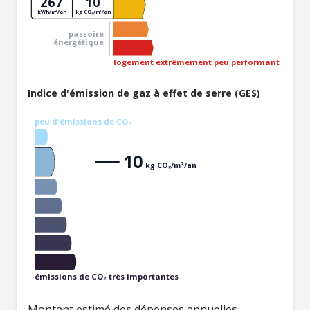
267
10
kWh/m²/an
kg CO₂/m²/an
passoire
énergétique
logement extrêmement peu performant
Indice d'émission de gaz à effet de serre (GES)
peu d'émissions de CO₂
10
kg CO₂/m²/an
émissions de CO₂ très importantes
Montant estimé des dépenses annuelles