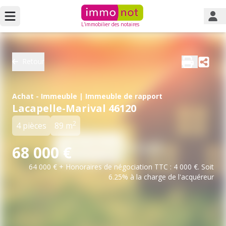
L'immobilier des notaires
Retour
Achat - Immeuble | Immeuble de rapport
Lacapelle-Marival 46120
2
4 pièces
89 m
68 000 €
64 000 € + Honoraires de négociation TTC : 4 000 €. Soit
6.25% à la charge de l'acquéreur