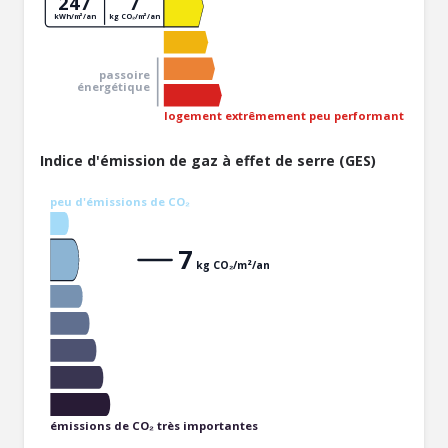
247
7
kWh/m²/an
kg CO₂/m²/an
passoire
énergétique
logement extrêmement peu performant
Indice d'émission de gaz à effet de serre (GES)
peu d'émissions de CO₂
7
kg CO₂/m²/an
émissions de CO₂ très importantes