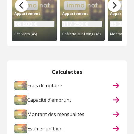
Appartement
Appartement
Appartemen
96 800 €
117 250 €
85 200 €
Pithiviers (45)
Châlette-sur-Loing (45)
Montargis (45
Calculettes
Frais de notaire
Capacité d'emprunt
Montant des mensualités
Estimer un bien