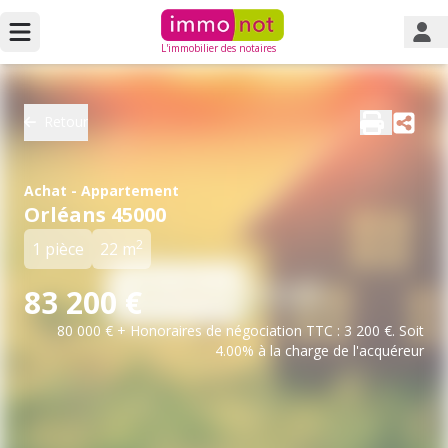
L'immobilier des notaires
Retour
Achat - Appartement
Orléans 45000
2
1 pièce
22 m
83 200 €
80 000 € + Honoraires de négociation TTC : 3 200 €. Soit
4.00% à la charge de l'acquéreur