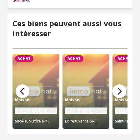
données
Ces biens peuvent aussi vous
intéresser
ACHAT
ACHAT
ACHAT
Maison
Maison
Maison
1 130 000 €
177 990 €
105 000 
Sucé-sur-Erdre (44)
Loireauxence (44)