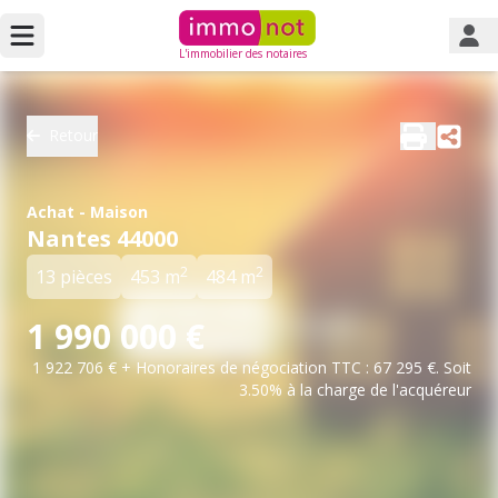
L'immobilier des notaires
Retour
Achat - Maison
Nantes 44000
2
2
13 pièces
453 m
484 m
1 990 000 €
1 922 706 € + Honoraires de négociation TTC : 67 295 €. Soit
3.50% à la charge de l'acquéreur