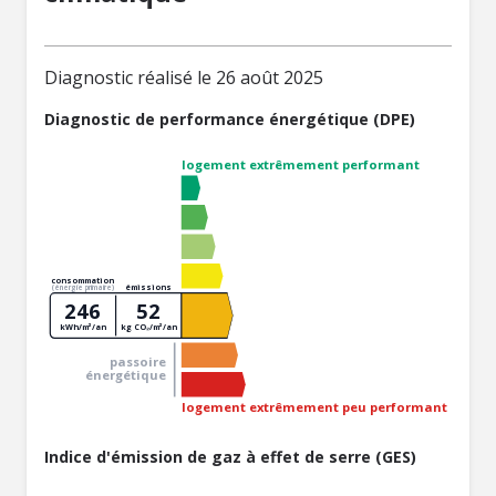
Diagnostic réalisé le 26 août 2025
Diagnostic de performance énergétique (DPE)
logement extrêmement performant
consommation
émissions
(énergie primaire)
246
52
kWh/m²/an
kg CO₂/m²/an
passoire
énergétique
logement extrêmement peu performant
Indice d'émission de gaz à effet de serre (GES)