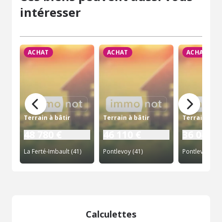
intéresser
ACHAT
ACHAT
ACHAT
Terrain à bâtir
Terrain à bâtir
Terrain à bâ
48 780 €
46 110 €
36 040 €
La Ferté-Imbault (41)
Pontlevoy (41)
Pontlevoy (41)
Calculettes