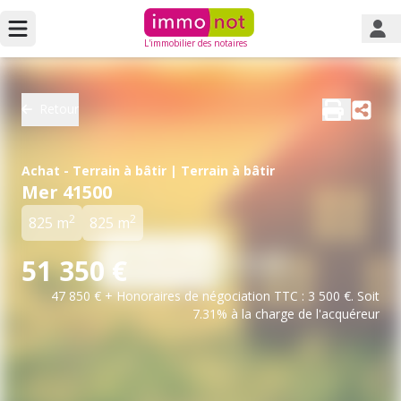
L'immobilier des notaires
Retour
Achat - Terrain à bâtir | Terrain à bâtir
Mer 41500
2
2
825 m
825 m
51 350 €
47 850 € + Honoraires de négociation TTC : 3 500 €. Soit
7.31% à la charge de l'acquéreur