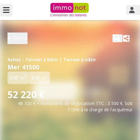
L'immobilier des notaires
Retour
Achat - Terrain à bâtir | Terrain à bâtir
Mer 41500
2
2
840 m
840 m
52 220 €
48 720 € + Honoraires de négociation TTC : 3 500 €. Soit
7.18% à la charge de l'acquéreur