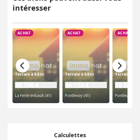
intéresser
ACHAT
ACHAT
ACHAT
Terrain à bâtir
Terrain à bâtir
Terrain à bâ
48 780 €
46 110 €
36 040 €
La Ferté-Imbault (41)
Pontlevoy (41)
Pontlevoy (41)
Calculettes