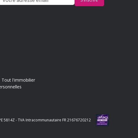
Tout l'immobilier
ersonnelles
e APE 5814Z - TVA Intracommunautaire FR 21676720212