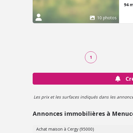
troi
94 
baig
l'ex
10 photos
et d
Les 
au ga
mais
comm
serv
1
Vous
d'éq
RER 
rens
Cr
cont
au 0
Les prix et les surfaces indiqués dans les annonces 
Annonces immobilières à Menuc
Achat maison à Cergy (95000)