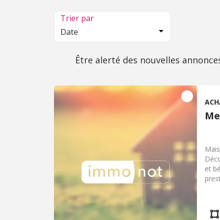
Trier par
Date
Être alerté des nouvelles annonce
ACH
Me
Mais
Déco
et b
pres
chau
amén
salo
lave