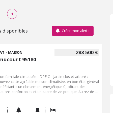
1
s disponibles
Créer mon alerte
283 500 €
AT - MAISON
nucourt 95180
on familiale climatisée - DPE C - Jardin clos et arboré :
uvrez cette agréable maison climatisée, en bon état général
énéficiant d'un classement énergétique C, offrant des
tations confortables et un cadre de vie pratique. Au rez-de-
ssée, vous trouverez une entrée accueillante, une cuisine
agée et équipée avec accès direct à la terrasse, un séjour-
n lumineux agrémenté d'une cheminée ouverte, un WC avec
-mains ainsi qu'une buanderie. À l'étage, un palier dessert