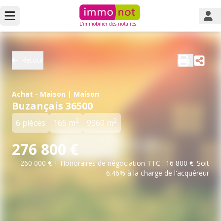
L'immobilier des notaires
Retour
Achat - Maison | Maison
Buzançais 36500
2
2
6 pièces
165 m
9360 m
276 800 €
260 000 € + Honoraires de négociation TTC : 16 800 €. Soit
6.46% à la charge de l'acquéreur