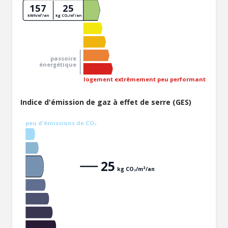
157
25
kWh/m²/an
kg CO₂/m²/an
passoire
énergétique
logement extrêmement peu performant
Indice d'émission de gaz à effet de serre (GES)
peu d'émissions de CO₂
25
kg CO₂/m²/an