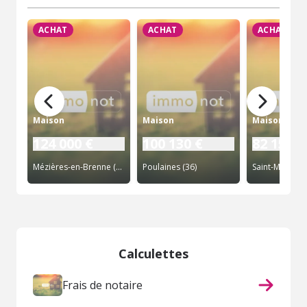
ACHAT
ACHAT
ACHAT
Maison
Maison
Maison
124 000 €
100 130 €
82 150 €
Mézières-en-Brenne (36)
Poulaines (36)
Saint-Marcel (
Calculettes
Frais de notaire