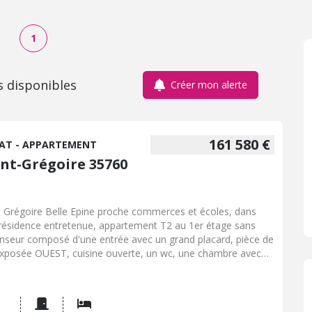
1
s disponibles
Créer mon alerte
161 580 €
AT - APPARTEMENT
int-Grégoire 35760
t Grégoire Belle Epine proche commerces et écoles, dans
résidence entretenue, appartement T2 au 1er étage sans
nseur composé d'une entrée avec un grand placard, pièce de
exposée OUEST, cuisine ouverte, un wc, une chambre avec
ard et une SDB. Un stationnement privatif en parking
rieur. Vendu libre. Les informations sur les risques auxquels
ien est exposé sont disponibles sur le site Géorisques : www.
isques. gouv. fr (4.25 % d'honoraires TTC à la charge de