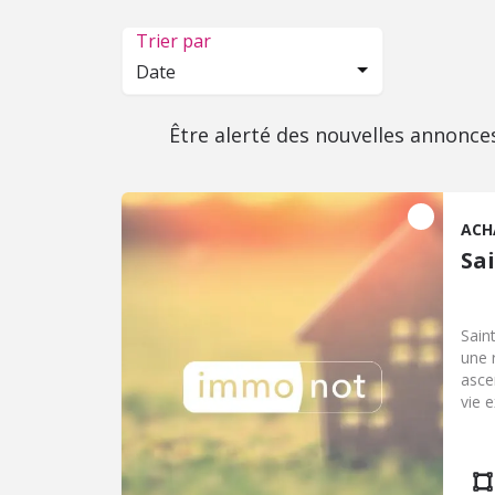
Trier par
Date
Être alerté des nouvelles annonce
ACH
Sa
Sain
une 
asce
vie 
plac
exté
ce b
geor