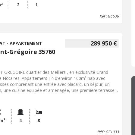
uéreur.)
m²
2
1
Réf : GE636
289 950 €
AT - APPARTEMENT
int-Grégoire 35760
T GREGOIRE quartier des Melliers , en exclusivité Grand
e Notaires. Appartement T4 d'environ 100m² hab avec
asses comprenant une entrée avec placard, un séjour, un
n, une cuisine équipée et aménagée, une première terrasse
viron 40m² avec vue dégagée sans vis à vis, une
derie/cellier, un dégagement, un débarras/dressing, une
 un WC, une SDB, 3 chambres dont 1 avec placard et une
nde terrasse d'environ 40m². Parking en sous-sol fermé.
aux intérieurs à prévoir, ravalement réalisé en 2023,
 m²
4
3
iseries 2023. Les informations sur les risques auxquels ce
Réf : GE1033
 est exposé sont disponibles sur le site Géorisques : www.