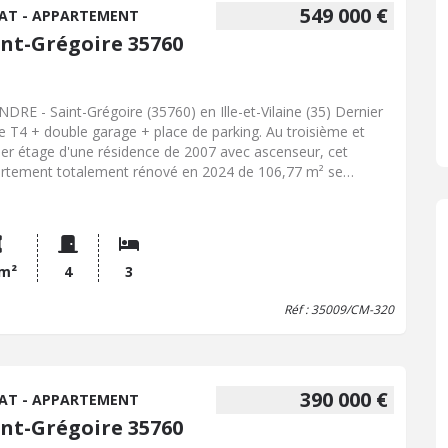
549 000 €
AT - APPARTEMENT
int-Grégoire 35760
NDRE - Saint-Grégoire (35760) en Ille-et-Vilaine (35) Dernier
e T4 + double garage + place de parking. Au troisième et
ier étage d'une résidence de 2007 avec ascenseur, cet
rtement totalement rénové en 2024 de 106,77 m² se
ose : entrée avec placard, dégagement, deux chambres
 placard, wc, salle d'eau, suite parentale avec salle de bains
c, salon séjour exposé SUD avec terrasse filante, cuisine
 ouverte avec baie d'atelier. Terrasse de 33 m² filante. Triple
sition, visiophone, chauffage collectif mais individualisé,
 m²
4
3
le garage en sous-sol de la résidence, place extérieure.
Réf : 35009/CM-320
actez notre office notarial pour obtenir de plus amples
eignements sur appartement à vendre à Saint-Grégoire.
390 000 €
AT - APPARTEMENT
int-Grégoire 35760