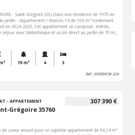
NDRE - Saint-Grégoire (35) Dans une résidence de 1975 en
de-jardin - Appartement / Maison T4 de 103 m² totalement
vé en 2024-2025. Cet appartement se compose : entrée,
n séjour avec bibliothèque et accès direct au jardin de 70 m²
ron, cuisine ouverte aménagée et équipée avec baie d'atelier,
fferie buanderie, salle d'eau, wc, salle de bains, dressing,
s chambres, dégagement. L'exposition Est et SUD. - Très bon
général, terrasse et jardin privatif avec belle végétation,
s PMR, débarras extérieurs, double vitrage, volets
 m²
70 m²
4
3
triques, chaudière (2021) parquet massif. L'appartement
Réf : 35009/CM-324
ficie d'un environnement verdoyant et calme.
307 390 €
AT - APPARTEMENT
int-Grégoire 35760
 de coeur assuré pour ce superbe appartement de 69,14 m²