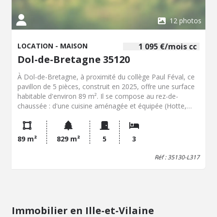
12 photos
LOCATION - MAISON
1 095 €/mois cc
Dol-de-Bretagne 35120
À Dol-de-Bretagne, à proximité du collège Paul Féval, ce
pavillon de 5 pièces, construit en 2025, offre une surface
habitable d'environ 89 m². Il se compose au rez-de-
chaussée : d'une cuisine aménagée et équipée (Hotte,
plaque, four) ouverte sur une pièce de vie lumineuse,
avec une pièce pouvant servir de bureau ou également de
chambre, avec salle d'eau WC. Le palier de l'étage dessert
89 m²
829 m²
5
3
trois chambres, d'une salle de bains avec WC. L'ensemble
présente une distribution fonctionnelle, adaptée à un
Réf : 35130-L317
usage familial. À l'extérieur, la maison bénéficie d'une
terrasse ainsi que de deux places de stationnement avec
un bel espace vert clôturé. LIBRE A PARTIR DU 1er
octobre 2026 Loyer mensuel : 995 € Charges mensuelles :
100 € de provision pour consommation d'eau Le
Immobilier en Ille-et-Vilaine
logement est proposé en très bon état. Le Diagnostic de