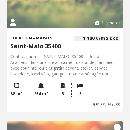
11 photos
LOCATION - MAISON
1 100 €/mois cc
Saint-Malo 35400
Contact par mail- SAINT-MALO (35400) - Rue des
Acadiens, dans une rue au calme, maison de plain-pied
avec cour intérieure et jardin devant, atelier, espace
buanderie, local vélo, garage. Cuisine aménagée non
équipée et séjour donnant sur cour, 3 chambres, salle
d'eau, bureau, wc séparés. Chauffage gaz. Volets
électriques. LIBRE au 25/09/26. Loyer hors charges: 1080
88 m²
254 m²
5
3
euros; provisions sur charges (taxe enlèvement ordures
ménagères): 20€ ; dépôt de garantie : 1080€ ; honoraires
Réf : 35104-L133
charge locataire: environ 750 € dont 156 € de frais
d'huissiers pour état des lieux d'entrée.