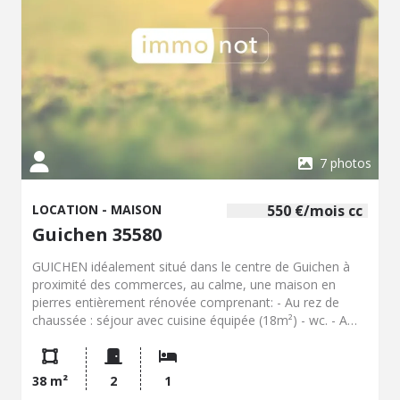
7 photos
LOCATION - MAISON
550 €/mois cc
Guichen 35580
GUICHEN idéalement situé dans le centre de Guichen à
proximité des commerces, au calme, une maison en
pierres entièrement rénovée comprenant: - Au rez de
chaussée : séjour avec cuisine équipée (18m²) - wc. - A
l'étage une chambre lumineuse avec un placard aménagé,
une salle d'eau avec WC - Garage et parking extérieur
privatif Libre de suite Loyer : 550.00 EUR / mois - Dépôt
38 m²
2
1
de garantie : 550.00 EUR - Frais : 612.05 EUR à parfaire