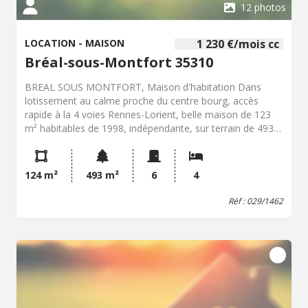
12 photos
LOCATION - MAISON
1 230 €/mois cc
Bréal-sous-Montfort 35310
BREAL SOUS MONTFORT, Maison d'habitation Dans
lotissement au calme proche du centre bourg, accès
rapide à la 4 voies Rennes-Lorient, belle maison de 123
m² habitables de 1998, indépendante, sur terrain de 493
m² avec jardin sud, et comprenant : - entrée, salon-sajour
sud sur terrasse et jardin, cuisine ouverte A/E récente
(four, plaques vitro, lave-vaisselle, hotte), dégagement,
124 m²
493 m²
6
4
chambre avec salle d'eau privative, lingerie, w.c. - A
l'étage, grande mezzanine avec espace bureau, 3
Réf : 029/1462
chambres avec placards, débarras, salle de bains. - Grand
garage attenant. chauffage géothermie. double vitrage
Alu, volets électriques...Belles prestations. Collège. Libre
début septembre 2026. Classe énergie : C - Loyer : 1230 €
/ mois - Dépôt de garantie : 1230 €. Hon. frais de bail :
1100 € environ (à parfaire selon dossier) - Réf : 029/1462