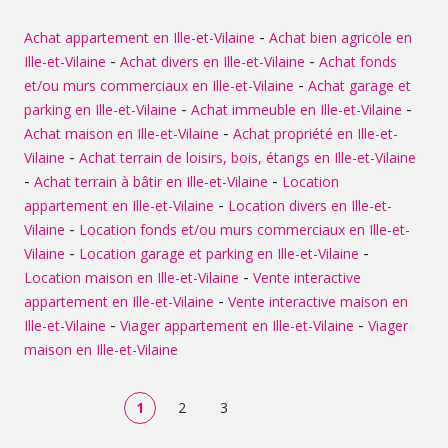
Performance Énergétique fait apparaître une
consommation énergétique de classe A et des émissions
-
Achat appartement en Ille-et-Vilaine
Achat bien agricole en
de gaz à effet de serre de classe A, traduisant une bonne
-
-
Ille-et-Vilaine
Achat divers en Ille-et-Vilaine
Achat fonds
performance énergétique. Merci de bien vouloir
-
et/ou murs commerciaux en Ille-et-Vilaine
Achat garage et
systématiquement contacter le service de location, Mme
-
-
parking en Ille-et-Vilaine
Achat immeuble en Ille-et-Vilaine
LANOE Sabrina au 02.99.48.46.30 afin de lui transmettre
votre dossier de candidature et envisager une visite du
-
Achat maison en Ille-et-Vilaine
Achat propriété en Ille-et-
bien.
-
Vilaine
Achat terrain de loisirs, bois, étangs en Ille-et-Vilaine
-
-
Achat terrain à bâtir en Ille-et-Vilaine
Location
-
appartement en Ille-et-Vilaine
Location divers en Ille-et-
-
Vilaine
Location fonds et/ou murs commerciaux en Ille-et-
-
-
Vilaine
Location garage et parking en Ille-et-Vilaine
-
Location maison en Ille-et-Vilaine
Vente interactive
-
appartement en Ille-et-Vilaine
Vente interactive maison en
-
-
Ille-et-Vilaine
Viager appartement en Ille-et-Vilaine
Viager
maison en Ille-et-Vilaine
1
2
3