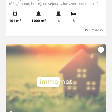
réfrigérateur, hotte), un séjour salon avec une cheminée,
un petit dégagement avec placard-étagères sous l'escalier
et WC. Escalier desservant l'étage avec placard
rangement. - à l'étage : un dégagement avec placard et
101 m²
1 000 m²
4
3
dressing, trois chambres, un bureau, salle de bains
aménagée avec baignoire et douche, WC. Grand garage,
Réf : 050/172
avec coin chaufferie, avec chaudière gaz et coin
buanderie. Partie cour bitumée, clôturée et privée. Loyer
mensuel : 1 085 EUR dont 50 EUR de charges honoraires
à la charge du locataire : 585 EUR dont état des lieux 152
EUR Contactez notre office notarial pour obtenir de plus
amples renseignements : 02.99.06.19.17