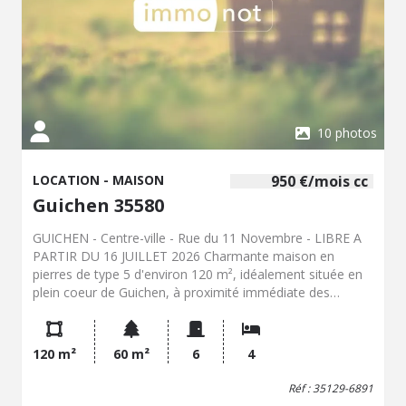
locataires: 375,00EUR TTC Prévoir frais d'établissement
du bail à convenir avec les propriétaires
10 photos
LOCATION - MAISON
950 €/mois cc
Guichen 35580
GUICHEN - Centre-ville - Rue du 11 Novembre - LIBRE A
PARTIR DU 16 JUILLET 2026 Charmante maison en
pierres de type 5 d'environ 120 m², idéalement située en
plein coeur de Guichen, à proximité immédiate des
commodités (commerces, écoles et collège) Elle se
compose : Au rez-de-chaussée : Une cuisine
indépendante, un séjour lumineux, trois belles chambres,
120 m²
60 m²
6
4
une salle de bains, un WC ainsi qu'une arrière-cuisine
fonctionnelle. À l'étage : Une agréable chambre
Réf : 35129-6891
supplémentaire avec sa salle d'eau et WC, parfaite pour