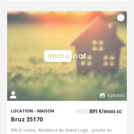
un espace indépendant. Les + : Cave en sous-sol offrant
un bel espace de stockage Cour privative avec préau Petit
bureau en annexe, idéal pour le télétravail ou une activité
personnelle - PAS DE JARDIN Chauffage électrique. Loyer
mensuel : 950.00 EUR Frais d'agence : 858.21 EUR (à
parfaire) Une maison pleine de charme, rare sur le
secteur, offrant de beaux volumes et un cadre de vie
agréable. Plus de renseignement au 02.99.05.04.80 ou par
mail :
charlene.piccini@35129.notaires.fr
4 photos
LOCATION - MAISON
891 €/mois cc
Bruz 35170
BRUZ centre, Résidence du Grand Logis - proche du