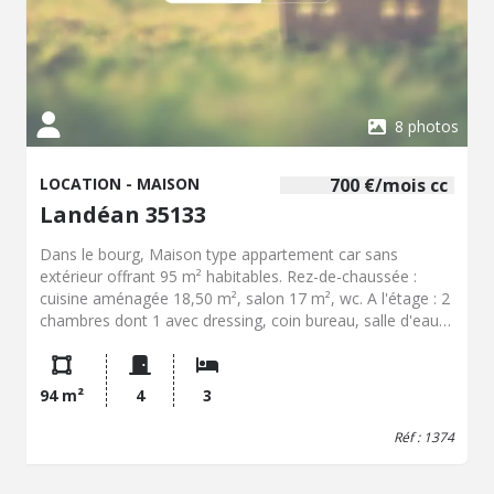
8 photos
LOCATION - MAISON
700 €/mois cc
Landéan 35133
Dans le bourg, Maison type appartement car sans
extérieur offrant 95 m² habitables. Rez-de-chaussée :
cuisine aménagée 18,50 m², salon 17 m², wc. A l'étage : 2
chambres dont 1 avec dressing, coin bureau, salle d'eau
et wc. Au-dessus : 1 grande chambre. 1 place de
stationnement. Chauffage électrique. Libre mi-septembre.
94 m²
4
3
Réf : 1374