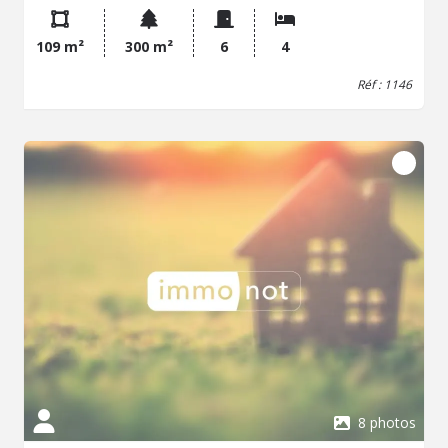
109 m²
300 m²
6
4
Réf : 1146
8 photos