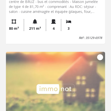
centre de BRUZ - bus et commodités - Maison jumelée
de type 4 de 81,70 m² - comprenant : Au RDC: séjour -
salon - cuisine aménagée et équipée (plaques, four,
hotte) - W.C. A l'étage: Palier - 3 chambres (avec placards)
- Salle de bains Terrain clos de 211m² - Terrasse - Garage
- Chauffage gaz Loyer: 891,00EUR - Frais: 827,61EUR -
80 m²
211 m²
4
3
dépôt de garantie 891.00EUR - Libre le 18 août 2026 -
Classe Energie: C
Réf : 35129-6978