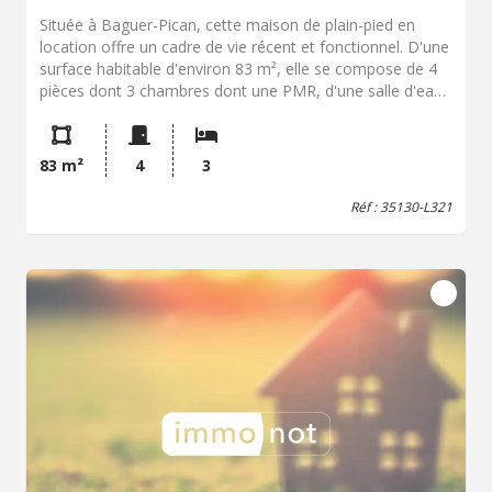
Située à Baguer-Pican, cette maison de plain-pied en
location offre un cadre de vie récent et fonctionnel. D'une
surface habitable d'environ 83 m², elle se compose de 4
pièces dont 3 chambres dont une PMR, d'une salle d'eau
et d'un WC. L'agencement de plain-pied facilite la
circulation et apporte une organisation pratique au
quotidien (accès PMR). Un garage de 14,15 m² complète
83 m²
4
3
l'ensemble, ainsi que 2 places de stationnement. Une
terrasse permet de profiter d'un espace extérieur
Réf : 35130-L321
supplémentaire. La maison est neuve, avec une
construction de 2026. Le chauffage est assuré par une
pompe à chaleur. Loyer mensuel : 1 100 € hors charges.
Charges mensuelles : 20 €. LIBRE AU 1er septembre 2026
Diagnostic de Performance Énergétique : -
Consommation énergétique : A, 30 kWh/m²/an -
Émissions de gaz à effet de serre : A, 1 kg CO2/m²/an