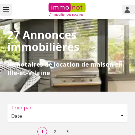
L'immobilier des notaires
27 Annonces
immobilières
de notaires de location de maison en
Ille-et-Vilaine
Trier par
Date
1
2
3