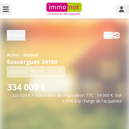
L'immobilier des notaires
Retour
Achat - Maison
Sussargues 34160
2
2
4 pièces
95 m
712 m
334 000 €
320 000 € + Honoraires de négociation TTC : 14 000 €. Soit
4.38% à la charge de l'acquéreur