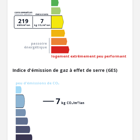
consommation
émissions
(énergie primaire)
219
7
kWh/m²/an
kg CO₂/m²/an
passoire
énergétique
logement extrêmement peu performant
Indice d'émission de gaz à effet de serre (GES)
peu d'émissions de CO₂
7
kg CO₂/m²/an