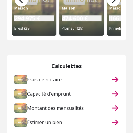
Maison
Maison
Maison
294 975 €
474 600 €
166 720 
Brest (29)
Plomeur (29)
Primelin (29)
Calculettes
Frais de notaire
Capacité d'emprunt
Montant des mensualités
Estimer un bien