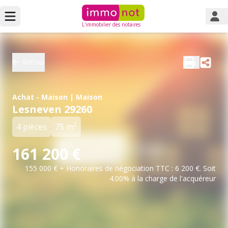
L'immobilier des notaires
Retour
Achat - Maison | Maison
Lesneven 29260
2
4 pièces
75 m
161 200 €
155 000 € + Honoraires de négociation TTC : 6 200 €. Soit
4.00% à la charge de l'acquéreur