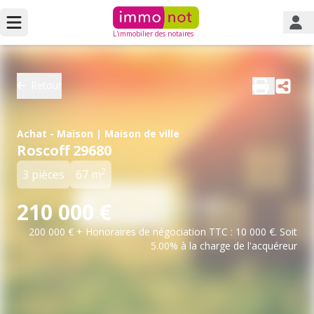
L'immobilier des notaires
Retour
Achat - Maison | Maison de ville
Roscoff 29680
2
3 pièces
67 m
210 000 €
200 000 € + Honoraires de négociation TTC : 10 000 €. Soit
5.00% à la charge de l'acquéreur