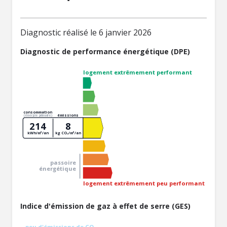
Diagnostic réalisé le 6 janvier 2026
Diagnostic de performance énergétique (DPE)
logement extrêmement performant
consommation
émissions
(énergie primaire)
214
8
kWh/m²/an
kg CO₂/m²/an
passoire
énergétique
logement extrêmement peu performant
Indice d'émission de gaz à effet de serre (GES)