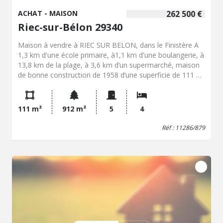
ACHAT - MAISON
262 500 €
Riec-sur-Bélon 29340
Maison à vendre à RIEC SUR BELON, dans le Finistère A
1,3 km d'une école primaire, à1,1 km d'une boulangerie, à
13,8 km de la plage, à 3,6 km d’un supermarché, maison
de bonne construction de 1958 d’une superficie de 111 m²
(T5, quatre chambres) édifiée sur trois niveaux et
entourée d’un terrain de 912m² environ. Offrant une vie
possible sur un seul niveau (environ 105m² de surface au
111 m²
912 m²
5
4
rez-de-chaussée), elle bénéficie également d’un sous-sol
complet et d’un grenier lui conférant un potentiel
Réf : 11286/879
d’agrandissement. Descriptif complet : - au rez-de-
chaussée : un hall d’entrée menant à la pièce de vie à
usage de salon / salle à manger, une cuisine avec espace
repas, trois chambres (15,45 m², 19,96 m² et 12,78 m²),
une salle de bains, WC ; - au premier étage : un palier, une
chambre, grenier. Le sous-sol comporte un espace
garage, chaufferie, buanderie et lingerie.