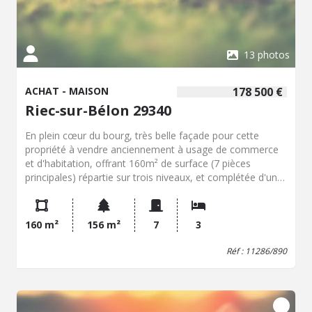
multiples projets
13 photos
ACHAT - MAISON
178 500 €
Riec-sur-Bélon 29340
En plein cœur du bourg, très belle façade pour cette
propriété à vendre anciennement à usage de commerce
et d'habitation, offrant 160m² de surface (7 pièces
principales) répartie sur trois niveaux, et complétée d'une
dépendance à usage de garage et atelier d'environ 90 m².
Pleine de charme avec ses parquets et hauteur sous
plafond, elle est ainsi distribuée : le rez-de-chaussée
160 m²
156 m²
7
3
compte un local commercial (environ 28 m²), une cuisine
avec espace repas, un garage avec atelier sur l'arrière, le
Réf : 11286/890
premier étage dispose d'un palier menant à la cuisine
(avec branchement machine à laver), une salle à manger,
une chambre (avec accès terrasse donnant sur les toits et
le clocher de l'église Saint-Pierre), une salle d'eau / WC, le