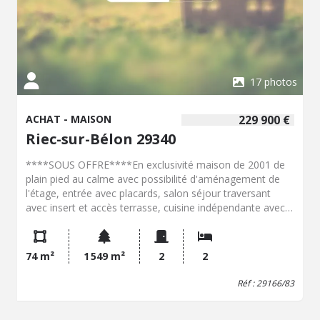
17 photos
ACHAT - MAISON
229 900 €
Riec-sur-Bélon 29340
****SOUS OFFRE****En exclusivité maison de 2001 de
plain pied au calme avec possibilité d'aménagement de
l'étage, entrée avec placards, salon séjour traversant
avec insert et accès terrasse, cuisine indépendante avec
accès terrasse, wc, salle de bains, deux chambres. Garage
accolé. Maison évolutive avec possibilité d'aménagement
de 50 m² sur l'étage, réseaux et trémies prévus. Beau
74 m²
1 549 m²
2
2
terrain plat arboré avec puits !
Réf : 29166/83