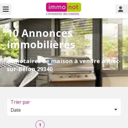
L'immobilier des notaires
10 Annonces
immobilières
de notaires de maison à vendre à Riec-
sur-Bélon 29340
Trier par
Date
1