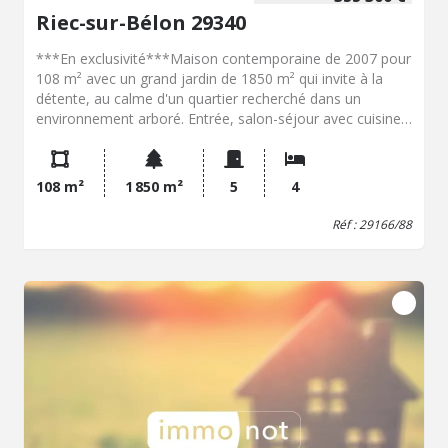
Riec-sur-Bélon 29340
***En exclusivité***Maison contemporaine de 2007 pour
108 m² avec un grand jardin de 1850 m² qui invite à la
détente, au calme d'un quartier recherché dans un
environnement arboré. Entrée, salon-séjour avec cuisine
ouverte aménagée et équipée ouvrant sur une grande
terrasse en partie couverte, wc, chambre avec salle d'eau
privative. À l'étage : dégagement, trois chambres, salle de
108 m²
1 850 m²
5
4
bains avec wc. Garage accolé avec mezzanine. Abri de
jardin de 12m². La maison fonctionne à l'électrique, sur
Réf : 29166/88
vide sanitaire ventilé, raccordée au tout-à-l'égout. Aucun
vis-à-vis, maison entretenue, jardin très apaisant avec ses
chênes ! Proche des deux rias : l'Aven et le Bélon.