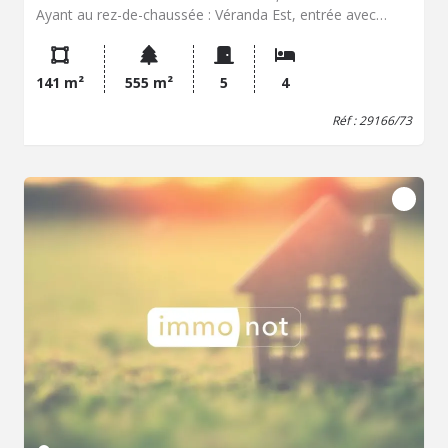
Ayant au rez-de-chaussée : Véranda Est, entrée avec
placard / penderie, salon séjour avec accès véranda à
l'Ouest et accès jardin, véranda de 11 m² donnant sur le
jardin Ouest, cuisine indépendante aménagée et équipée
141 m²
555 m²
5
4
avec accès garage, dégagement, wc, salle d'eau,
chambre. Entrée indépendante depuis jardin, accès
Réf : 29166/73
privatif pour l'étage. À l'étage depuis l'entrée
indépendante ou le garage : dégagement, pièce de vie
avec coin cuisine et placards, trois chambres, salle de
bains avec ballon électrique, wc. Garage accolé avec cave
et accès entrée indépendante au Nord et porte électrique.
Jardin clos avec abri de jardin à 3 minutes à pied du centre
bourg !