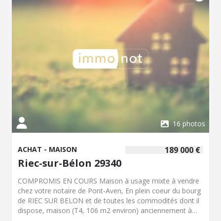
deuxième étage offre un palier desservant deux
chambres, une salle de bains, WC et un grenier
permettant la création d'une nouvelle pièce (20m²
environ). Propriété à vendre à RIEC SUR BELON, chez
votre notaire de PONT-AVEN, A pied des boulangerie,
pharmacie, écoles maternelles et primaires, mairie,
supermarché, marché, traiteur, poissonnerie.
16 photos
ACHAT - MAISON
189 000 €
Riec-sur-Bélon 29340
COMPROMIS EN COURS Maison à usage mixte à vendre
chez votre notaire de Pont-Aven, En plein coeur du bourg
de RIEC SUR BELON et de toutes les commodités dont il
dispose, maison (T4, 106 m2 environ) anciennement à
usage mixte avec atelier de 85 m2 environ et ancien