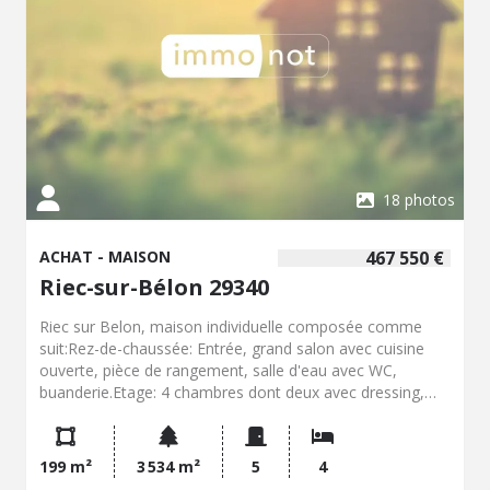
18 photos
ACHAT - MAISON
467 550 €
Riec-sur-Bélon 29340
Riec sur Belon, maison individuelle composée comme
suit:Rez-de-chaussée: Entrée, grand salon avec cuisine
ouverte, pièce de rangement, salle d'eau avec WC,
buanderie.Etage: 4 chambres dont deux avec dressing,
salle de bain, WCUn grenier entièrement
aménageable.Une piscine hors sol, un hangar, et un abri
bois complètent ce bien
199 m²
3 534 m²
5
4