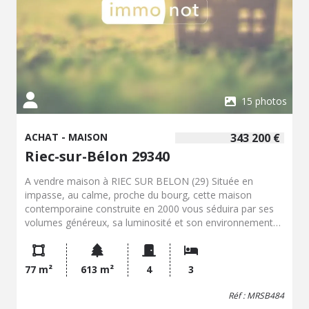
15 photos
ACHAT - MAISON
343 200 €
Riec-sur-Bélon 29340
A vendre maison à RIEC SUR BELON (29) Située en
impasse, au calme, proche du bourg, cette maison
contemporaine construite en 2000 vous séduira par ses
volumes généreux, sa luminosité et son environnement
privilégié. Au rez-de-chaussée, vous découvrirez : un hall
d'entrée de 6 m² avec placards, une belle pièce de vie
ouverte de 40 m², lumineuse et conviviale, 2 chambres,
77 m²
613 m²
4
3
une salle d'eau, un WC indépendant, une buanderie
fonctionnelle. À l'étage : une grande chambre de 22 m²,
Réf : MRSB484
un grenier aménageable de 47 m², offrant un beau