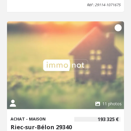
Réf : 29114-1071675
11 photos
ACHAT - MAISON
193 325 €
Riec-sur-Bélon 29340