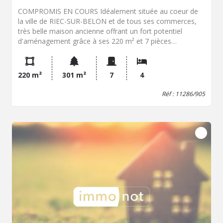
COMPROMIS EN COURS Idéalement située au coeur de
la ville de RIEC-SUR-BELON et de tous ses commerces,
très belle maison ancienne offrant un fort potentiel
d'aménagement grâce à ses 220 m² et 7 pièces
principales mais encore par son grenier permettant une
valorisation supplémentaire. Développée sur quatre
niveaux, cette propriété offre un cadre idéal pour un
220 m²
301 m²
7
4
projet de rénovation ambitieux permettant de révéler son
cachet et de créer un lieu de vie unique. Descriptif
Réf : 11286/905
complet : Au rez-de-chaussée : le hall d'entrée mène au
salon, à la salle à manger, à la cuisine, à la véranda, WC,
et à la buanderie ; Au premier étage, on retrouve un
palier, une cuisine, une pièce, une chambre avec
cheminée, WC avec lave-mains, une salle de bains ; Au
deuxième étage, on dispose d'une cuisine, d'un salon, de
deux chambres avec cheminée, d'une salle de bains, WC,
d'un dégagement. Enfin, le dernier étage héberge le
grenier. L'ensemble ouvre sur un agréable jardin en plein
bourg, avec petite dépendance à usage de
garage/chaufferie. On aime : Sa façade authentique,
l'espace dont elle est dotée, son emplacement au coeur
des commodités, sa surface habitable permettant de