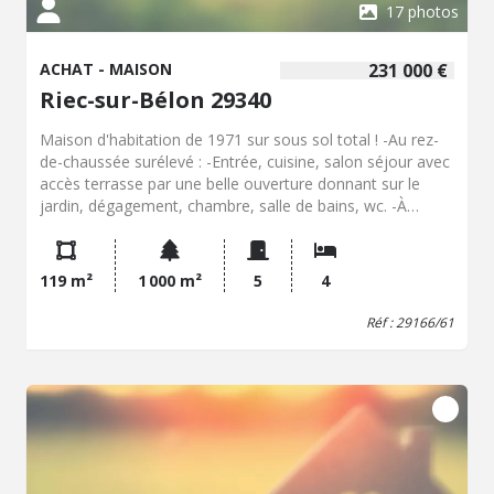
17 photos
ACHAT - MAISON
231 000 €
Riec-sur-Bélon 29340
Maison d'habitation de 1971 sur sous sol total ! -Au rez-
de-chaussée surélevé : -Entrée, cuisine, salon séjour avec
accès terrasse par une belle ouverture donnant sur le
jardin, dégagement, chambre, salle de bains, wc. -À
l'étage : dégagement, trois chambres dont deux avec
grenier privatif et placards, wc. -Au sous sol : espace :
chaufferie, garage et atelier. Maison à rafraîchir avec un
119 m²
1 000 m²
5
4
superbe potentiel, terrain de 1000 m² sans vis à vis !
Renseignements sur demande !
Réf : 29166/61