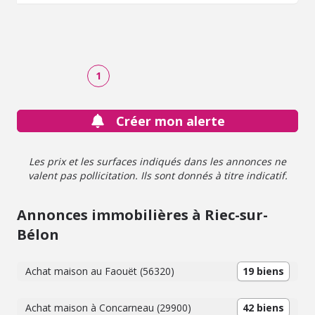
potentiel d'agrandissement selon vos envies. À l'extérieur
: une terrasse exposée plein sud de 20 m², sans vis-à-vis,
un jardin paysager de 613 m², une cour, un garage de 23
m², un cellier de 11 m². Les plus : Tout à l'égout Quartier
recherché Proximité immédiate des commerces
1
Environnement paisible Fort potentiel d'évolution Une
maison idéale pour une famille ou pour un projet de
résidence principale proche de la mer et des commodités.
Créer mon alerte
Les prix et les surfaces indiqués dans les annonces ne
valent pas pollicitation. Ils sont donnés à titre indicatif.
Annonces immobilières à Riec-sur-
Bélon
Achat maison au Faouët (56320)
19 biens
Achat maison à Concarneau (29900)
42 biens