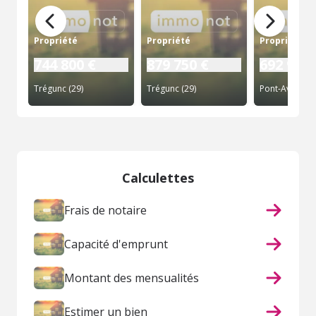
Propriété
Propriété
Propriété
744 800 €
879 750 €
692 900 
Trégunc (29)
Trégunc (29)
Pont-Aven (29
Calculettes
Frais de notaire
Capacité d'emprunt
Montant des mensualités
Estimer un bien