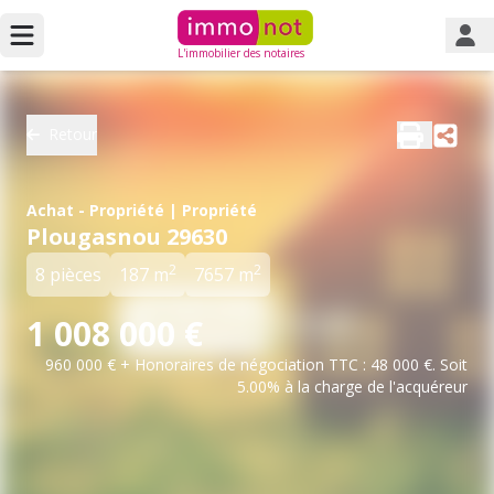
L'immobilier des notaires
Retour
Achat - Propriété | Propriété
Plougasnou 29630
2
2
8 pièces
187 m
7657 m
1 008 000 €
960 000 € + Honoraires de négociation TTC : 48 000 €. Soit
5.00% à la charge de l'acquéreur