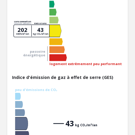
consommation
émissions
(énergie primaire)
202
43
kWh/m²/an
kg CO₂/m²/an
passoire
énergétique
logement extrêmement peu performant
Indice d'émission de gaz à effet de serre (GES)
peu d'émissions de CO₂
43
kg CO₂/m²/an