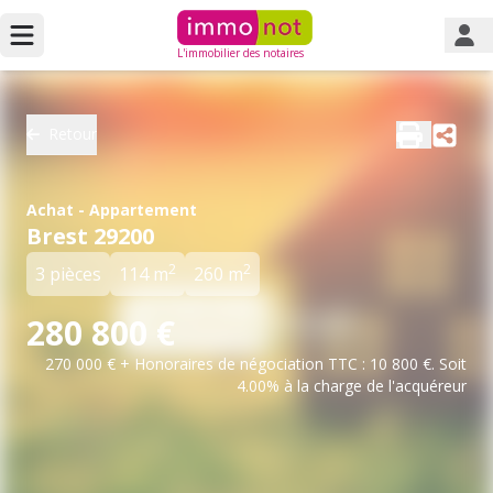
L'immobilier des notaires
Retour
Achat - Appartement
Brest 29200
2
2
3 pièces
114 m
260 m
280 800 €
270 000 € + Honoraires de négociation TTC : 10 800 €. Soit
4.00% à la charge de l'acquéreur