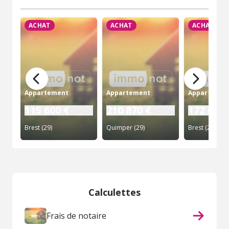
ACHAT
ACHAT
ACHAT
Appartement
Appartement
Appartemen
115 600 €
210 870 €
172 025 
Brest (29)
Quimper (29)
Brest (29)
Calculettes
Frais de notaire