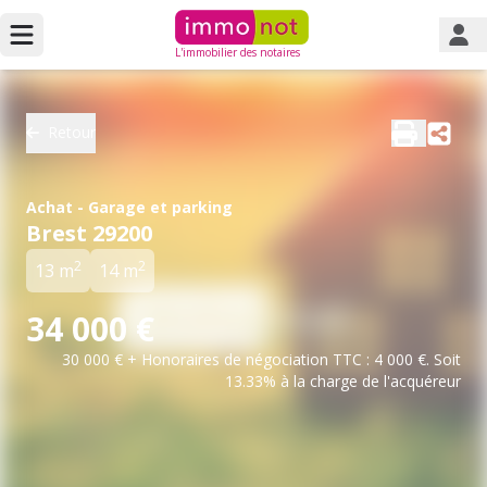
L'immobilier des notaires
Retour
Achat - Garage et parking
Brest 29200
2
2
13 m
14 m
34 000 €
30 000 € + Honoraires de négociation TTC : 4 000 €. Soit
13.33% à la charge de l'acquéreur