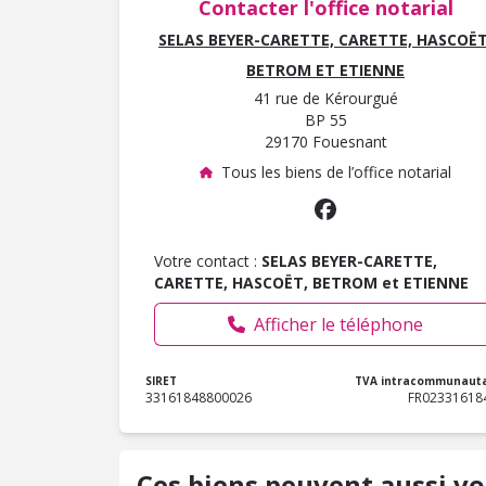
Contacter l'office notarial
SELAS BEYER-CARETTE, CARETTE, HASCOËT
BETROM ET ETIENNE
41 rue de Kérourgué
BP 55
29170 Fouesnant
Tous les biens de l’office notarial
Votre contact :
SELAS BEYER-CARETTE,
CARETTE, HASCOËT, BETROM et ETIENNE
Afficher le téléphone
SIRET
TVA intracommunauta
33161848800026
FR02331618
Ces biens peuvent aussi vo