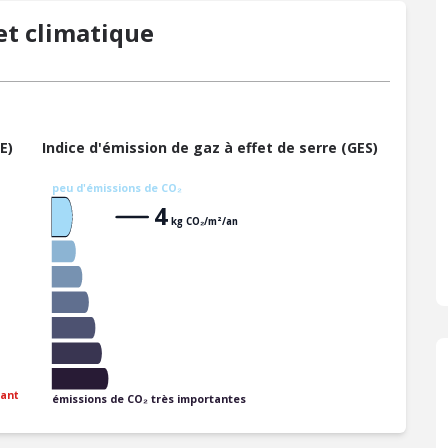
t climatique
E)
Indice d'émission de gaz à effet de serre (GES)
peu d'émissions de CO₂
4
kg CO₂/m²/an
ant
émissions de CO₂ très importantes