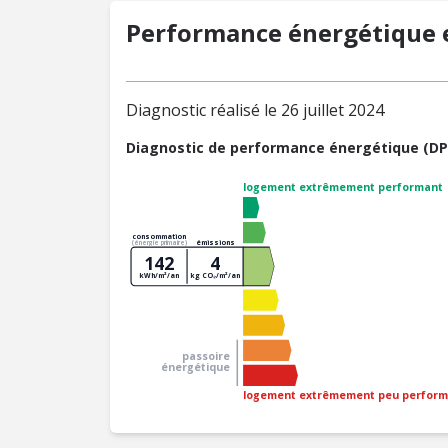
Performance énergétique e
Diagnostic réalisé le 26 juillet 2024
Diagnostic de performance énergétique (DP
logement extrêmement performant
consommation
émissions
(énergie primaire)
142
4
kWh/m²/an
kg CO₂/m²/an
passoire
énergétique
logement extrêmement peu perform