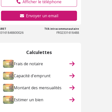
Afficher le téléphone
Envoyer un email
SIRET
TVA intracommunautaire
33161848800026
FR02331618488
Calculettes
Frais de notaire
Capacité d'emprunt
Montant des mensualités
Estimer un bien