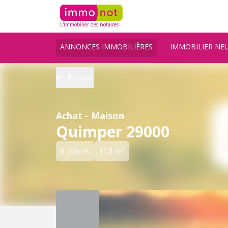
L'immobilier des notaires
ANNONCES IMMOBILIÈRES
IMMOBILIER NE
Retour
Achat - Maison
Quimper 29000
2
6 pièces
113 m