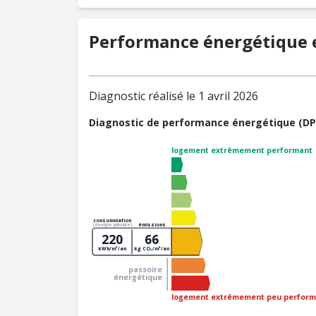
Performance énergétique e
Diagnostic réalisé le 1 avril 2026
Diagnostic de performance énergétique (DP
logement extrêmement performant
consommation
émissions
(énergie primaire)
220
66
kWh/m²/an
kg CO₂/m²/an
passoire
énergétique
logement extrêmement peu perform