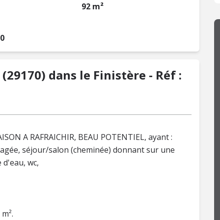
92 m²
10
29170) dans le Finistère - Réf :
SON A RAFRAICHIR, BEAU POTENTIEL, ayant :
énagée, séjour/salon (cheminée) donnant sur une
 d'eau, wc,
 m².