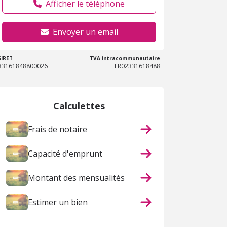
Afficher le téléphone
Envoyer un email
SIRET
TVA intracommunautaire
33161848800026
FR02331618488
Calculettes
Frais de notaire
Capacité d'emprunt
Montant des mensualités
Estimer un bien