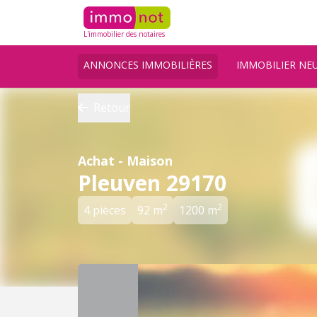
L'immobilier des notaires
ANNONCES IMMOBILIÈRES
IMMOBILIER NE
Retour
Achat - Maison
Pleuven 29170
2
2
4 pièces
92 m
1200 m