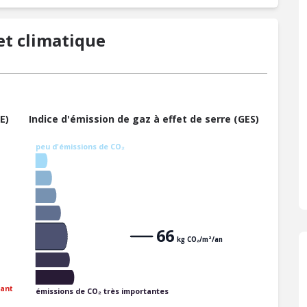
t climatique
E)
Indice d'émission de gaz à effet de serre (GES)
peu d'émissions de CO₂
66
kg CO₂/m²/an
ant
émissions de CO₂ très importantes