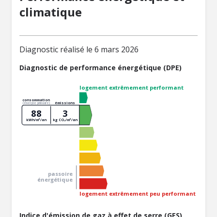
climatique
Diagnostic réalisé le 6 mars 2026
Diagnostic de performance énergétique (DPE)
logement extrêmement performant
consommation
émissions
(énergie primaire)
88
3
kWh/m²/an
kg CO₂/m²/an
passoire
énergétique
logement extrêmement peu performant
Indice d'émission de gaz à effet de serre (GES)