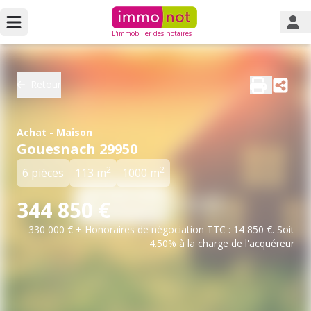
L'immobilier des notaires
Retour
Achat - Maison
Gouesnach 29950
2
2
6 pièces
113 m
1000 m
344 850 €
330 000 € + Honoraires de négociation TTC : 14 850 €. Soit
4.50% à la charge de l'acquéreur