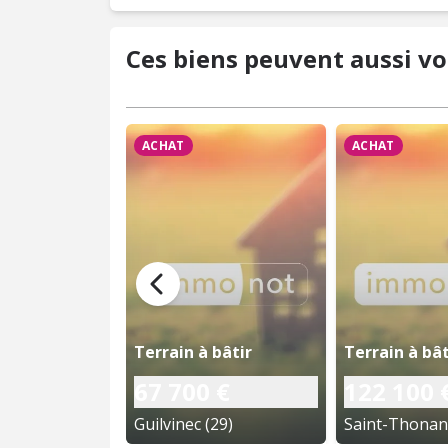
Ces biens peuvent aussi vo
ACHAT
ACHAT
Terrain à bâtir
Terrain à bât
67 700 €
122 100 
Guilvinec (29)
Saint-Thonan 