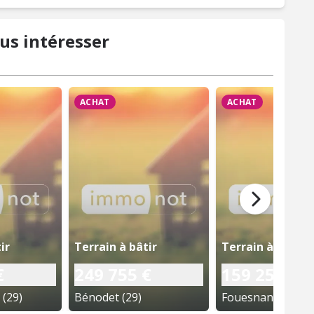
us intéresser
ACHAT
ACHAT
ir
Terrain à bâtir
Terrain à bâtir
€
249 755 €
159 250 €
(29)
Bénodet (29)
Fouesnant (29)