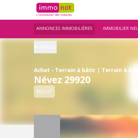
L'immobilier des notaires
ANNONCES IMMOBILIÈRES
IMMOBILIER NE
Retour
Achat - Terrain à bâtir | Terrain à bât
Névez 29920
2
802 m