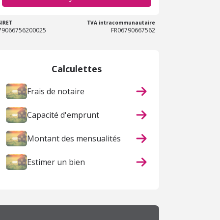
SIRET
TVA intracommunautaire
79066756200025
FR06790667562
Calculettes
Frais de notaire
Capacité d'emprunt
Montant des mensualités
Estimer un bien