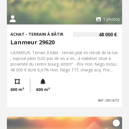
1 photos
ACHAT - TERRAIN À BÂTIR
48 000 €
Lanmeur 29620
LANMEUR, Terrain â bâtir - terrain plat en retrait de la rue
, exposé plein SUD pas de vis a vis , à viabiliser situé à
proximité du centre bourg .600m² - Prix Hon. Négo Inclus :
48 000 € dont 6,67% Hon. Négo TTC charge acq. Prix
Hors Hon. Négo :45 000 € - Réf : 091/673
600 m²
600 m²
Réf : 091/673