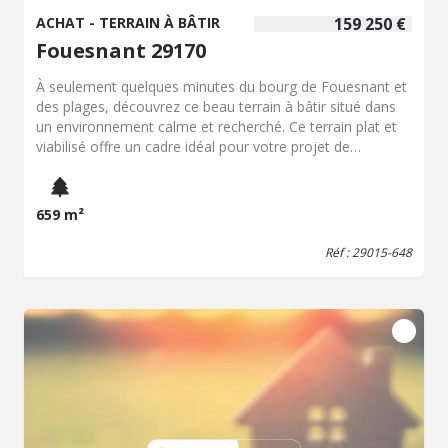
ACHAT - TERRAIN À BÂTIR
159 250 €
Fouesnant 29170
À seulement quelques minutes du bourg de Fouesnant et
des plages, découvrez ce beau terrain à bâtir situé dans
un environnement calme et recherché. Ce terrain plat et
viabilisé offre un cadre idéal pour votre projet de
construction, dans un secteur paisible tout en restant
proche des commodités et du littoral. Ce terrain
correspond au lot 3 sur le plan. Les autres lots sont
659 m²
également à la vente : Lot 1 : 1107m² au prix de
223.150,00€ honoraires inclus Lot 2 : 987m² au prix de
Réf : 29015-648
233.800,00€ honoraires inclus Lot 4 : 659m² au prix de
137.950,00€ honoraires inclus ?? Les atouts : Terrain plat,
facile à aménager Viabilisé (eau, électricité, tout-à-l'égout)
Environnement calme, sans vis-à-vis Proximité immédiate
du bourg et des plages Un emplacement rare sur
Fouesnant, parfait pour une résidence principale ou
secondaire. ?? Contactez-nous pour plus d'informations
ou organiser une visite.