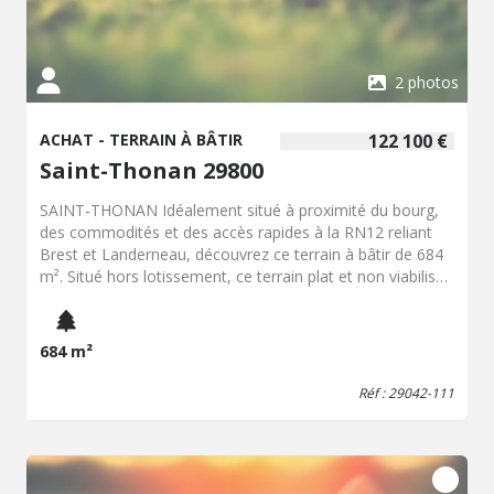
2 photos
ACHAT - TERRAIN À BÂTIR
122 100 €
Saint-Thonan 29800
SAINT-THONAN Idéalement situé à proximité du bourg,
des commodités et des accès rapides à la RN12 reliant
Brest et Landerneau, découvrez ce terrain à bâtir de 684
m². Situé hors lotissement, ce terrain plat et non viabilisé
constitue une belle opportunité pour concrétiser votre
projet de construction dans un environnement calme et
agréable. À découvrir sans tarder !
684 m²
Réf : 29042-111