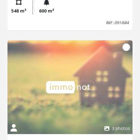
548 m²
600 m²
Réf : 091/684
3 photos