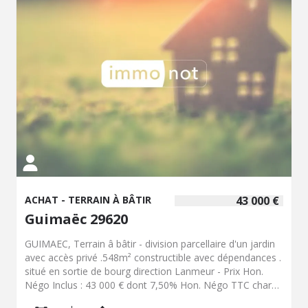
ACHAT - TERRAIN À BÂTIR
43 000 €
Guimaëc 29620
GUIMAEC, Terrain â bâtir - division parcellaire d'un jardin
avec accès privé .548m² constructible avec dépendances .
situé en sortie de bourg direction Lanmeur - Prix Hon.
Négo Inclus : 43 000 € dont 7,50% Hon. Négo TTC charge
acq. Prix Hors Hon. Négo :40 000 € - Réf : 091/684