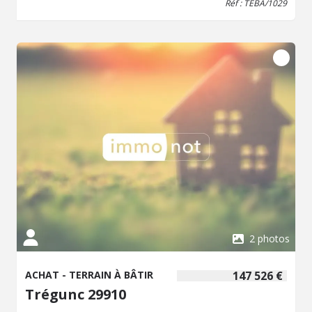
Réf : TEBA/1029
2 photos
ACHAT - TERRAIN À BÂTIR
147 526 €
Trégunc 29910