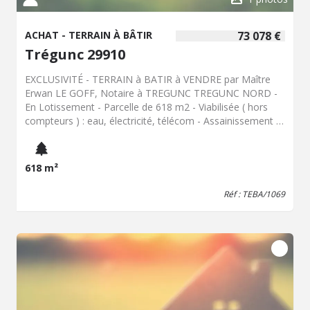
ACHAT - TERRAIN À BÂTIR
73 078 €
Trégunc 29910
EXCLUSIVITÉ - TERRAIN à BATIR à VENDRE par Maître
Erwan LE GOFF, Notaire à TREGUNC TREGUNC NORD -
En Lotissement - Parcelle de 618 m2 - Viabilisée ( hors
compteurs ) : eau, électricité, télécom - Assainissement :
individuel ( secteur sans tout à l'égout ) - Libre choix du
constructeur - Emprise au sol autorisée : 150 m2
maximum
618 m²
Réf : TEBA/1069