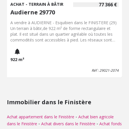
ACHAT - TERRAIN À BÂTIR
77 366 €
Audierne 29770
A vendre à AUDIERNE - Esquibien dans le FINISTERE (29)
Un terrain à bâtir,de 922 m² de forme rectangulaire et
plat. Il est situé dans un quartier agréable où toutes les
commodités sont accessibles à pied. Les réseaux sont
devant l'entrée de la parcelle, il ne reste qu'à se raccorder.
Le tout à l'égout est disponible avec une pompe de
relevage. Pour plus d'informations et les plans, nous
922 m²
contacter. Les informations sur les risques auxquels ce
bien est exposé sont disponibles sur le site Géorisques :
Réf : 29021-2074
www. georisques.gouv.fr
Immobilier dans le Finistère
-
Achat appartement dans le Finistère
Achat bien agricole
-
-
dans le Finistère
Achat divers dans le Finistère
Achat fonds