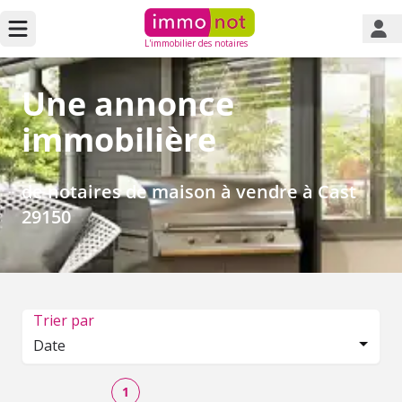
L'immobilier des notaires
Une annonce
immobilière
de notaires de maison à vendre à Cast
29150
Trier par
Date
1