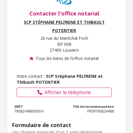
Contacter l'office notarial
SCP STÉPHANE PELFRENE ET THIBAULT
POTENTIER
26 rue du Maréchal Foch
BP 608
27400 Louviers
Tous les biens de l’office notarial
Votre contact :
SCP Stéphane PELFRENE et
Thibault POTENTIER
Afficher le téléphone
SIRET
TVA intracommunautaire
78082448800016
FR09780824488
Formulaire de contact
Les champs marqués d'un
*
sont obligatoires