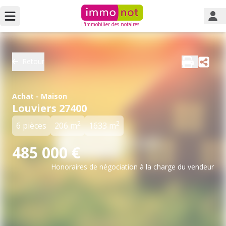
L'immobilier des notaires
Retour
Achat - Maison
Louviers 27400
2
2
6 pièces
206 m
1633 m
485 000 €
Honoraires de négociation à la charge du vendeur