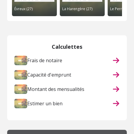
Évreux (27)
La Harengère (27)
Le Perrey (27)
Calculettes
Frais de notaire
Capacité d'emprunt
Montant des mensualités
Estimer un bien