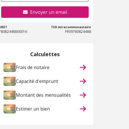
Envoyer un email
SIRET
TVA intracommunautaire
78082448800016
FR09780824488
Calculettes
Frais de notaire
Capacité d'emprunt
Montant des mensualités
Estimer un bien