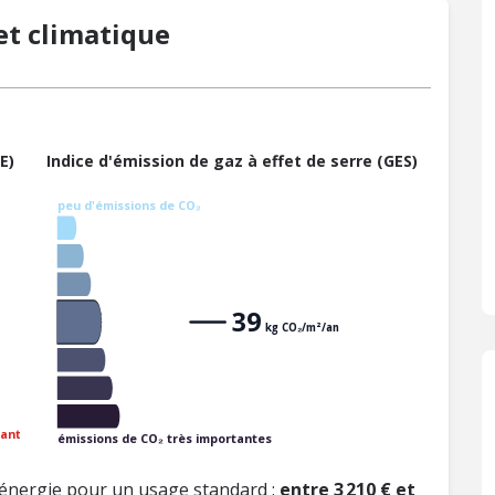
t climatique
E)
Indice d'émission de gaz à effet de serre (GES)
peu d'émissions de CO₂
39
kg CO₂/m²/an
ant
émissions de CO₂ très importantes
énergie pour un usage standard :
entre 3 210 € et