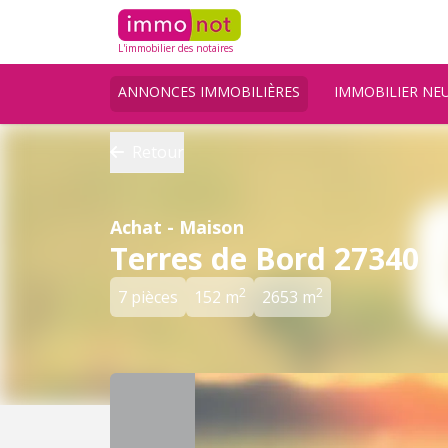
L'immobilier des notaires
ANNONCES IMMOBILIÈRES
IMMOBILIER NE
Retour
Achat - Maison
Terres de Bord 27340
2
2
7 pièces
152 m
2653 m