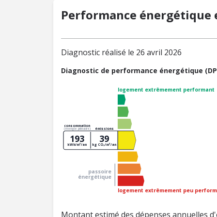
Performance énergétique e
Diagnostic réalisé le 26 avril 2026
Diagnostic de performance énergétique (DP
logement extrêmement performant
consommation
émissions
(énergie primaire)
193
39
kWh/m²/an
kg CO₂/m²/an
passoire
énergétique
logement extrêmement peu perform
Montant estimé des dépenses annuelles d'