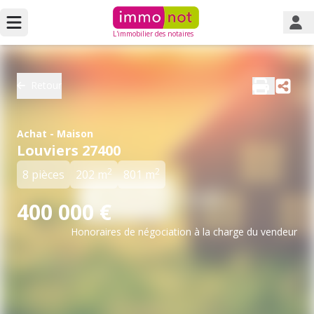
L'immobilier des notaires
Retour
Achat - Maison
Louviers 27400
2
2
8 pièces
202 m
801 m
400 000 €
Honoraires de négociation à la charge du vendeur