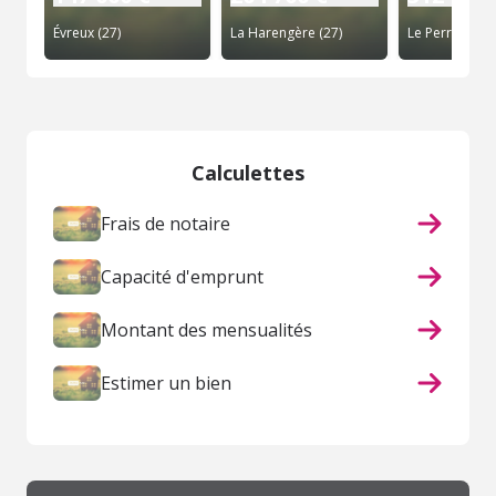
Évreux (27)
La Harengère (27)
Le Perrey (27)
Calculettes
Frais de notaire
Capacité d'emprunt
Montant des mensualités
Estimer un bien