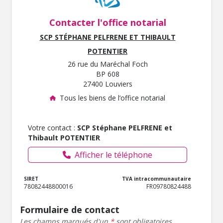
Contacter l'office notarial
SCP STÉPHANE PELFRENE ET THIBAULT
POTENTIER
26 rue du Maréchal Foch
BP 608
27400 Louviers
Tous les biens de l’office notarial
Votre contact :
SCP Stéphane PELFRENE et
Thibault POTENTIER
Afficher le téléphone
SIRET
TVA intracommunautaire
78082448800016
FR09780824488
Formulaire de contact
Les champs marqués d'un
*
sont obligatoires