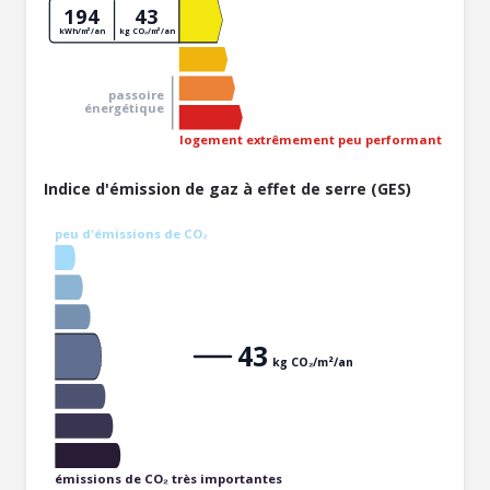
194
43
kWh/m²/an
kg CO₂/m²/an
passoire
énergétique
logement extrêmement peu performant
Indice d'émission de gaz à effet de serre (GES)
peu d'émissions de CO₂
43
kg CO₂/m²/an
émissions de CO₂ très importantes