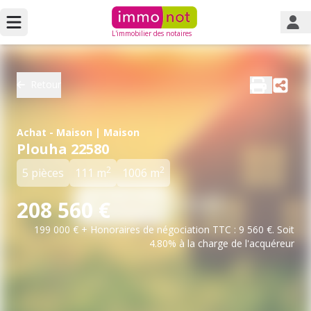
L'immobilier des notaires
Retour
Achat - Maison | Maison
Plouha 22580
2
2
5 pièces
111 m
1006 m
208 560 €
199 000 € + Honoraires de négociation TTC : 9 560 €. Soit
4.80% à la charge de l'acquéreur