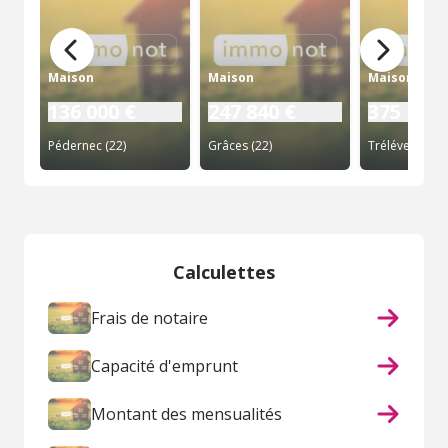
Maison
Maison
Maison
136 000 €
247 840 €
375 120 
Pédernec (22)
Grâces (22)
Trélévern (22)
Calculettes
Frais de notaire
Capacité d'emprunt
Montant des mensualités