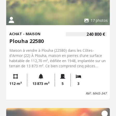
17 photos
ACHAT - MAISON
240 800 €
Plouha 22580
Maison à vendre à Plouha (22580) dans les Côtes-
d'Armor (22) À Plouha, maison en pierres d'une surface
habitable de 112,70 m², édifiée en 1948, implantée sur un
terrain de 13 873 m². Ce bien comprend cinq pièces
principales, dont trois chambres et un bureau. La
disposition intérieure comprend également une cuisine
séparée, un séjour, une salle de bains, un espace
112 m²
13 873 m²
5
3
buanderie et des sanitaires. Le bien dispose d'annexes
attenantes, offrant des possibilités d'utilisation variées
Réf : MAIS-347
selon les besoins. Cette maison est localisée à proximité
des commodités de la commune, telles que les écoles,
les commerces, les services du centre-ville et l'accès au
réseau de transport par bus. L'environnement permet