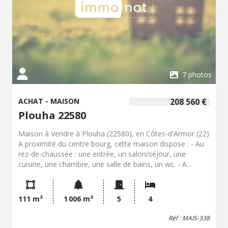
obtenir de plus amples renseignements sur cette maison
à vendre à Plouha.
7 photos
ACHAT - MAISON
208 560 €
Plouha 22580
Maison à Vendre à Plouha (22580), en Côtes-d'Armor (22)
A proximité du centre bourg, cette maison dispose : - Au
rez-de-chaussée : une entrée, un salon/séjour, une
cuisine, une chambre, une salle de bains, un wc. - A
l'étage : un palier desservant trois chambres, une salle
d'eau avec wc. - Un garage attenant la maison, un terrain
et un garage. A noter que les photos ne représentent pas
111 m²
1 006 m²
5
4
la situation extérieure et intérieure actuelle. Plouha est
une commune située sur la côte nord de la Bretagne,
Réf : MAIS-338
connue pour ses paysages côtiers et ses sentiers de