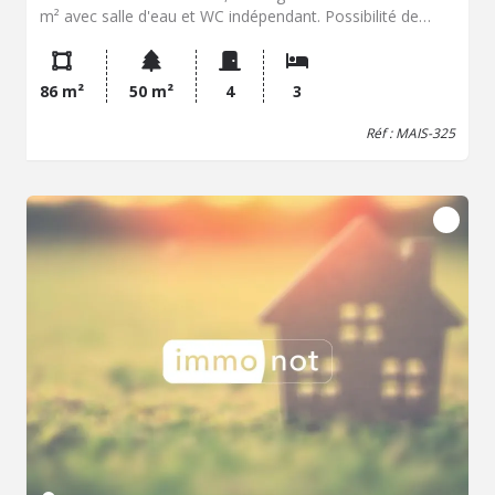
m² avec salle d'eau et WC indépendant. Possibilité de
location à la nuitée ou saisonnière. (accès indépendant).
Possibilité de devenir une suite parentale ou une chambre
indépendante au rez-de-chaussée (idéale pour un
86 m²
50 m²
4
3
adolescent). Au premier étage, une belle pièce de vie
lumineuse, bien exposée, une cuisine aménagée
Réf : MAIS-325
entièrement équipée très récente. Au second étage, un
palier dessert deux chambres ainsi qu'une salle d'eau avec
WC. Un grenier vient compléter l'ensemble, offrant un
espace de rangement pratique. Vous disposerez
également d'une petite dépendance fermée de 7 m² pour
vos vélos, poubelles ou autres. Environnement : centre
ville, à seulement quelques minutes des plages et tout
commerces à pied.