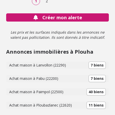
1
2
de ses habitants. Contactez notre office notarial pour
obtenir de plus amples renseignements sur cette maison
à vendre à Plouha.
Créer mon alerte
Les prix et les surfaces indiqués dans les annonces ne
valent pas pollicitation. Ils sont donnés à titre indicatif.
Annonces immobilières à Plouha
Achat maison à Lanvollon (22290)
7 biens
Achat maison à Pabu (22200)
7 biens
Achat maison à Paimpol (22500)
40 biens
Achat maison à Ploubazlanec (22620)
11 biens