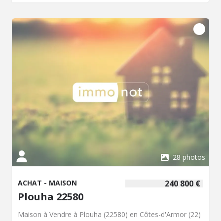
randonnée. La ville est à proximité de plusieurs points
d'intérêt, notamment des plages, des sites naturels et des
sentiers balisés permettant de découvrir la région. Les
commodités essentielles telles que les commerces, les
écoles et les services de santé sont accessibles
facilement. Le prix de vente de cette maison est fixé à
220 000 euros. Contactez notre office notarial pour
obtenir de plus amples renseignements sur cette maison
à vendre à Plouha.
28 photos
ACHAT - MAISON
240 800 €
Plouha 22580
Maison à Vendre à Plouha (22580) en Côtes-d'Armor (22)