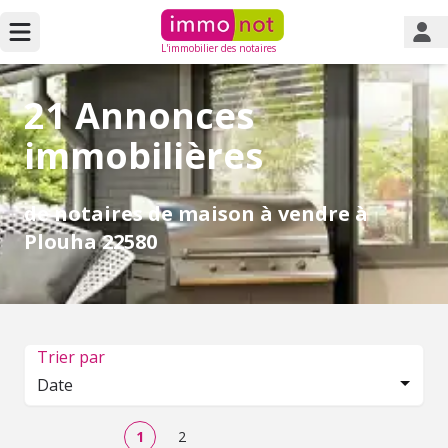
L'immobilier des notaires
21 Annonces
immobilières
de notaires de maison à vendre à
Plouha 22580
Trier par
Date
1
2