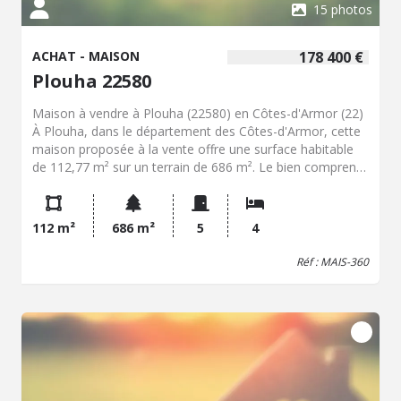
15 photos
ACHAT - MAISON
178 400 €
Plouha 22580
Maison à vendre à Plouha (22580) en Côtes-d'Armor (22)
À Plouha, dans le département des Côtes-d'Armor, cette
maison proposée à la vente offre une surface habitable
de 112,77 m² sur un terrain de 686 m². Le bien comprend
5 pièces et 4 chambres. Située à proximité du centre
bourg et 2km des plages la maison dispose de certains
atouts La distribution intérieure permet d'envisager
112 m²
686 m²
5
4
plusieurs usages selon les besoins. La présence de 4
chambres facilite l'organisation d'un logement familial,
Réf : MAIS-360
d'un espace de télétravail ou d'une pièce supplémentaire
selon le projet d'acquisition. La surface habitable de
112,77 m² apporte un volume adapté à une occupation
principale ou secondaire. vous disposez d'un sous-sol
total avec espaces rangement et Garage. Le terrain de
686 m² constitue un espace extérieur à exploiter selon
l'aménagement souhaité. La configuration du terrain peut
permettre l'installation d'espaces de vie extérieurs, d'un