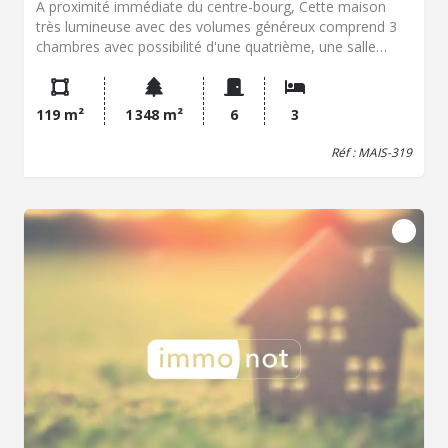
A proximité immédiate du centre-bourg, Cette maison
très lumineuse avec des volumes généreux comprend 3
chambres avec possibilité d'une quatrième, une salle
d'eau au rez-de-chaussée ainsi qu'une salle de bain à
l'étage. Une cuisine équipée donnant accès à la véranda
pour bénéficier des premiers rayons de soleil du matin. Un
119 m²
1 348 m²
6
3
salon-séjour, une chambre permettant une vie de plain
pied. Cette maison offre un espace de vie adapté à une
Réf : MAIS-319
famille ou à un projet de résidence secondaire. La
configuration des pièces permet une circulation fluide,
facilitant l'aménagement selon les besoins des occupants.
Elle dispose d'un terrain d'une surface de 1348 m² Les
espaces extérieurs sont clos, aménagés et arboré. La
maison est située à Plouha, une commune côtière
reconnue pour ses plages et ses sentiers de randonnée.
En outre, Plouha propose des centres d'intérêt tels que la
chapelle de Kermaria et le port de Gwin Zégal, ainsi que
des commerces de proximité, des services et des écoles.
Le prix de vente de ce bien est fixé à 240800 euros.
Contactez notre office notarial pour obtenir de plus
amples renseignements sur cette maison à vendre à
Plouha.