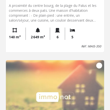
A proximité du centre bourg, de la plage du Palus et les
commerces à deux pats. Une maison d'habitation
comprenant : - De plain-pied : une entrée, un
salon/séjour, une cuisine, un couloir desservant deux
chambres, une salle de bain et un wc séparé. - A l'étage :
une mezzanine, un couloir desservant trois chambres,
une salle d'eau. Un garage mitoyen donnant accès direct
140 m²
2 649 m²
6
5
à la cuisine, avec un grenier. Vous disposez d'un grand
terrain de 2565m² aménagé et arboré ainsi qu'une
Réf : MAIS-350
terrasse.