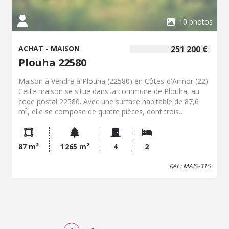
10 photos
ACHAT - MAISON
251 200 €
Plouha 22580
Maison à Vendre à Plouha (22580) en Côtes-d'Armor (22)
Cette maison se situe dans la commune de Plouha, au
code postal 22580. Avec une surface habitable de 87,6
m², elle se compose de quatre pièces, dont trois
chambres. Le prix de vente est fixé à 261 600 euros. Sur
le plan des aménagements, la maison dispose de
plusieurs espaces fonctionnels. La disposition des pièces
87 m²
1 265 m²
4
2
permet une circulation fluide à l'intérieur. Les chambres
sont conçues pour accueillir des lits et du mobilier, offrant
Réf : MAIS-315
un espace pour le rangement. La commune de Plouha, en
plus de ses paysages côtiers, propose divers points
d'intérêt. Les plages, les sentiers de randonnée et les
sites naturels figurent parmi les attraits de la région.
Plouha bénéficie également de commerces de proximité,
de services et d'écoles, facilitant ainsi la vie quotidienne