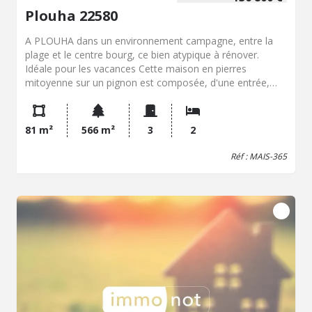
Plouha 22580
A PLOUHA dans un environnement campagne, entre la
plage et le centre bourg, ce bien atypique à rénover.
Idéale pour les vacances Cette maison en pierres
mitoyenne sur un pignon est composée, d'une entrée,
d'un salon, un séjour/cuisine, une salle d'eau et d' un Wc.
Vous bénéficierez d'une mezzanine à usage d'espace nuit.
A l'étage une grande chambre avec vue sur la campagne.
81 m²
566 m²
3
2
Un espace buanderie et un double garage indépendant.
Un terrain en façade et sur l'arrière de la maison. Entre la
Réf : MAIS-365
plage du Palus et centre bourg de PLOUHA.