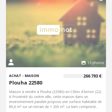
également de rejoindre la mer à courte distance. Le
quartier bénéficie d'un accès facile aux infrastructures
scolaires, médicales, sportives et culturelles. Plouha
propose des marchés, des activités associatives et un
tissu de commerce de proximité. La commune est
connue pour ses plages, ses sentiers sur les falaises de la
côte nord de la Bretagne et son patrimoine naturel. Le
prix de vente de ce bien s'élève à 240 800 EUR. Pour
obtenir des informations complémentaires, organiser une
visite ou recevoir un dossier détaillé, contactez notre
office notarial pour obtenir de plus amples
renseignements sur cette maison à vendre à Plouha.
13 photos
ACHAT - MAISON
266 793 €
Plouha 22580
Maison à vendre à Plouha (22580) en Côtes d'Armor (22)
A Proximité du centre ville, cette maison dans un
environnement paisible propose une surface habitable de
89,6 m² sur un terrain de 1 200 m². Le bien comprend
quatre pièces. La pièce de vie donne accès aux différents