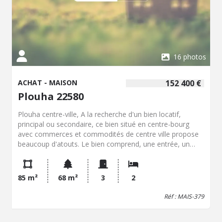
16 photos
ACHAT - MAISON
152 400 €
Plouha 22580
Plouha centre-ville, A la recherche d'un bien locatif,
principal ou secondaire, ce bien situé en centre-bourg
avec commerces et commodités de centre ville propose
beaucoup d'atouts. Le bien comprend, une entrée, un
séjour, une cuisine, une salle d'eau et Wc au rez-de-
chaussée. A l'étage, deux chambres et au second deux
greniers. Pas de terrain disponible sur la propriété. Nous
85 m²
68 m²
3
2
sommes à votre disposition pour renseignement
complémentaire. Plouha avec tous commerces de
Réf : MAIS-379
proximité ainsi que plages et chemins de randonnées.