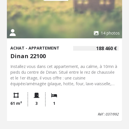
14 photos
ACHAT - APPARTEMENT
188 460 €
Dinan 22100
Installez vous dans cet appartement, au calme, à 10mn à
pieds du centre de Dinan. Situé entre le rez de chaussée
et le 1er étage, il vous offre : une cuisine
équipée/aménagée (plaque, hotte, four, lave-vaisselle,
réfrigérateur) ouverte sur la pièce de vie, deux chambres,
une salle d'eau, des toilettes. Lumière traversante,
installation, en 2025, d'une PAC réversible, petites
61 m²
3
1
charges de copropriété, une cave, parking libre au pieds
de l'immeuble.
Réf : 037/992