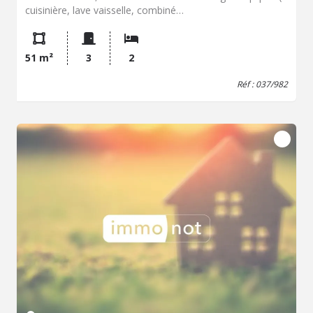
cuisinière, lave vaisselle, combiné
réfrigérateur/congélateur) ouverte sur la pièce de vie très
lumineuse, une salle d'eau avec toilettes. - au dessus :
une chambre avec dressing et bureau, une chambre noire.
51 m²
3
2
Possibilité d'acquérir un garage.
Réf : 037/982