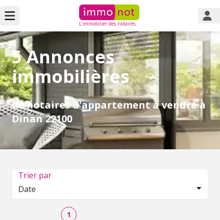
L'immobilier des notaires
5 Annonces
immobilières
de notaires d'appartement à vendre à
Dinan 22100
Trier par
Date
1