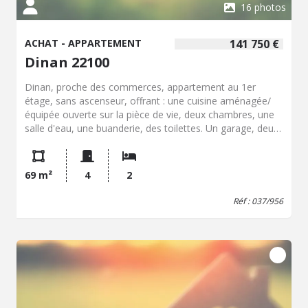
16 photos
ACHAT - APPARTEMENT
141 750 €
Dinan 22100
Dinan, proche des commerces, appartement au 1er
étage, sans ascenseur, offrant : une cuisine aménagée/
équipée ouverte sur la pièce de vie, deux chambres, une
salle d'eau, une buanderie, des toilettes. Un garage, deux
places de parking et une cave. LIBRE.
69 m²
4
2
Réf : 037/956