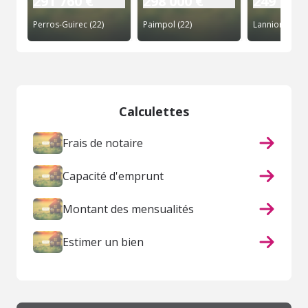
291 760 €
298 000 €
249 140 
Perros-Guirec (22)
Paimpol (22)
Lannion (22)
Calculettes
Frais de notaire
Capacité d'emprunt
Montant des mensualités
Estimer un bien