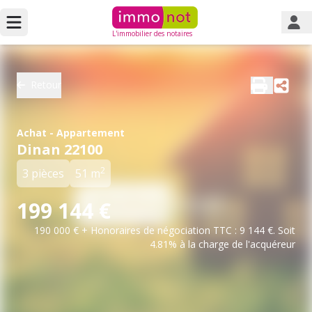
L'immobilier des notaires
Retour
Achat - Appartement
Dinan 22100
2
3 pièces
51 m
199 144 €
190 000 € + Honoraires de négociation TTC : 9 144 €. Soit
4.81% à la charge de l'acquéreur