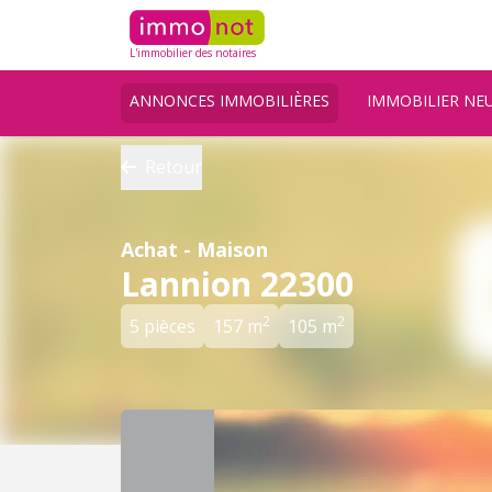
L'immobilier des notaires
ANNONCES IMMOBILIÈRES
IMMOBILIER NE
Retour
Achat - Maison
Lannion 22300
2
2
5 pièces
157 m
105 m