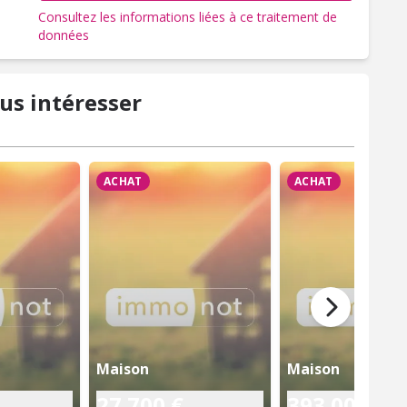
Consultez les informations liées à ce traitement de
données
us intéresser
ACHAT
ACHAT
Maison
Maison
27 700 €
393 000 €