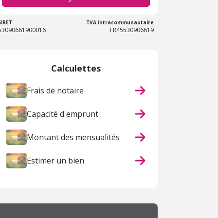
SIRET
TVA intracommunautaire
53090661900016
FR45530906619
Calculettes
Frais de notaire
Capacité d'emprunt
Montant des mensualités
Estimer un bien