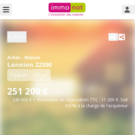
L'immobilier des notaires
Retour
Achat - Maison
Lannion 22300
2
7 pièces
180 m
251 200 €
240 000 € + Honoraires de négociation TTC : 11 200 €. Soit
4.67% à la charge de l'acquéreur