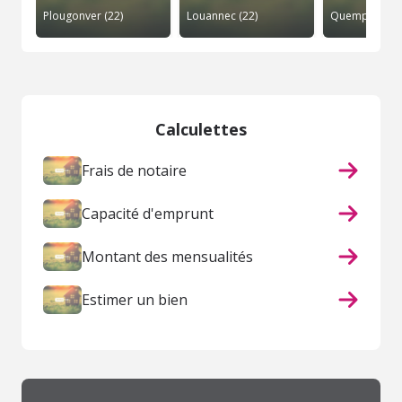
Plougonver (22)
Louannec (22)
Calculettes
Frais de notaire
Capacité d'emprunt
Montant des mensualités
Estimer un bien