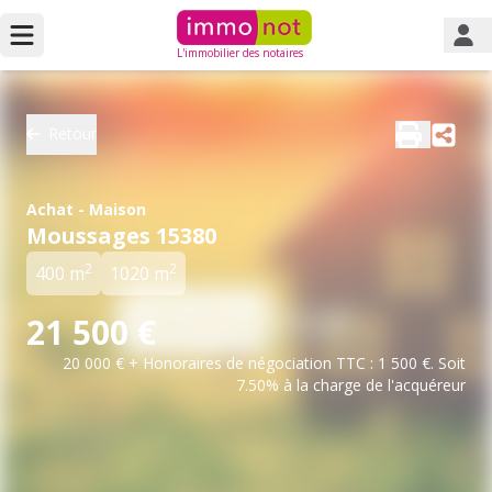
L'immobilier des notaires
Retour
Achat - Maison
Moussages 15380
2
2
400 m
1020 m
21 500 €
20 000 € + Honoraires de négociation TTC : 1 500 €. Soit
7.50% à la charge de l'acquéreur