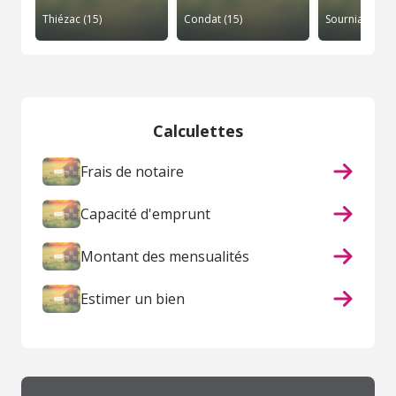
Thiézac (15)
Condat (15)
Sourniac (15)
Calculettes
Frais de notaire
Capacité d'emprunt
Montant des mensualités
Estimer un bien