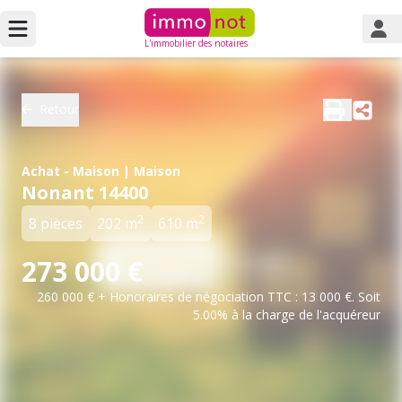
L'immobilier des notaires
Retour
Achat - Maison | Maison
Nonant 14400
2
2
8 pièces
202 m
610 m
273 000 €
260 000 € + Honoraires de négociation TTC : 13 000 €. Soit
5.00% à la charge de l'acquéreur