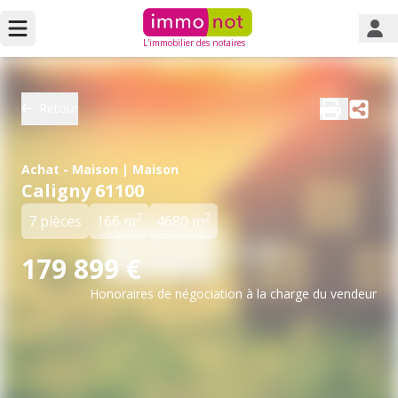
L'immobilier des notaires
Retour
Achat - Maison | Maison
Caligny 61100
2
2
7 pièces
166 m
4680 m
179 899 €
Honoraires de négociation à la charge du vendeur