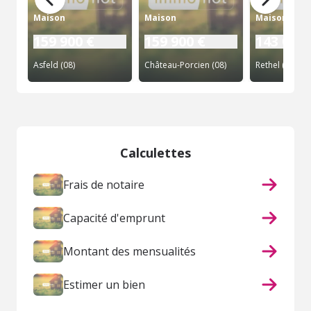
Maison
Maison
Maison
159 900 €
159 900 €
143 000 
Asfeld (08)
Château-Porcien (08)
Rethel (08)
Calculettes
Frais de notaire
Capacité d'emprunt
Montant des mensualités
Estimer un bien