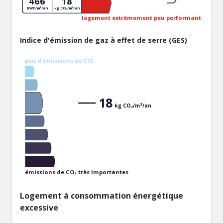
466
18
kWh/m²/an
kg CO₂/m²/an
logement extrêmement peu performant
Indice d'émission de gaz à effet de serre (GES)
peu d'émissions de CO₂
18
kg CO₂/m²/an
émissions de CO₂ très importantes
Logement à consommation énergétique
excessive