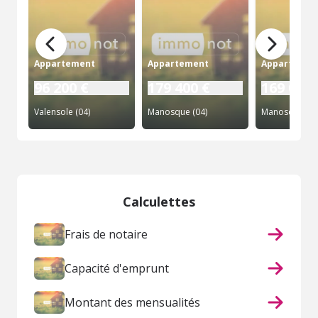
Appartement
Appartement
Appartemen
96 200 €
179 400 €
169 000 
Valensole (04)
Manosque (04)
Manosque (04
Calculettes
Frais de notaire
Capacité d'emprunt
Montant des mensualités