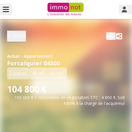
L'immobilier des notaires
Retour
Achat - Appartement
Forcalquier 04300
2
2
2 pièces
45 m
692 m
104 800 €
100 000 € + Honoraires de négociation TTC : 4 800 €. Soit
4.80% à la charge de l'acquéreur