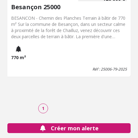
Besançon 25000
BESANCON - Chemin des Planches Terrain à bâtir de 770
m² Sur la commune de Besançon, dans un secteur calme
à proximité de la forêt de Chailluz, venez découvrir ces
deux parcelles de terrain à bâtir. La première d'une
superficie de 770 m², la deuxième d'une surface de 790
m². Les deux terrains sont plats et situés au fond d'une
impasse. Idéal pour la construction de votre future
770 m²
maison individuelle. Plus de renseignements sur demande.
Réf : 25006-79-2025
1
Créer mon alerte