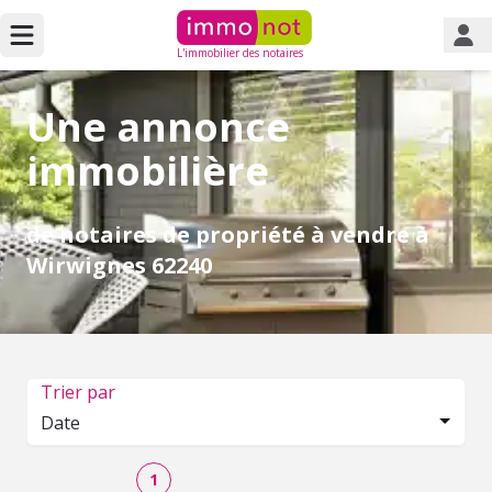
L'immobilier des notaires
Une annonce
immobilière
de notaires de propriété à vendre à
Wirwignes 62240
Trier par
Date
1