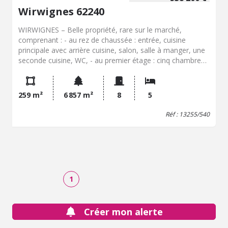
Wirwignes 62240
WIRWIGNES – Belle propriété, rare sur le marché,
comprenant : - au rez de chaussée : entrée, cuisine
principale avec arrière cuisine, salon, salle à manger, une
seconde cuisine, WC, - au premier étage : cinq chambres
dont deux avec salle de bains privative, une salle de bains
avec WC, - au second étage : une grande chambre avec
salle d’eau, WC. Garage double – Dépendance – Terrasse
259 m²
6 857 m²
8
5
– Grand jardin en partie boisé. Les informations sur les
risques auxquels ce bien est exposé sont disponibles sur
Réf : 13255/540
le site Géorisques : www.georisques.gouv.fr
1
Créer mon alerte