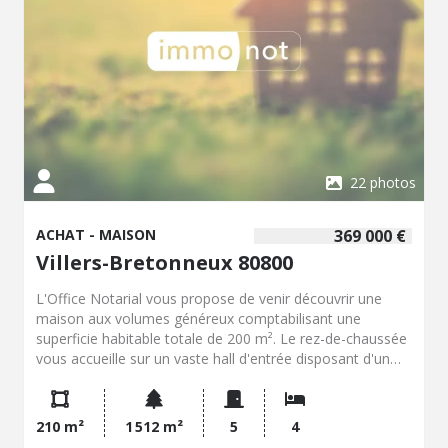
22 photos
ACHAT - MAISON
369 000 €
Villers-Bretonneux 80800
L'Office Notarial vous propose de venir découvrir une
maison aux volumes généreux comptabilisant une
superficie habitable totale de 200 m². Le rez-de-chaussée
vous accueille sur un vaste hall d'entrée disposant d'un
placard penderie intégré et un espace de travail.
Fonctionnelle et entièrement aménagée équipée avec un
coin repas, la cuisine s'ouvre sur les extérieurs. La pièce
210 m²
1 512 m²
5
4
de réception, lumineuse, alliant séjour salle à manger de