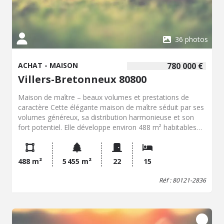
36 photos
ACHAT - MAISON
780 000 €
Villers-Bretonneux 80800
Maison de maître – beaux volumes et prestations de
caractère Cette élégante maison de maître séduit par ses
volumes généreux, sa distribution harmonieuse et son
fort potentiel. Elle développe environ 488 m² habitables
au rez-de-chaussée et sur deux niveaux supplémentaires,
offrant de nombreuses possibilités d'aménagement pour
une grande maison familiale, une activité professionnelle
488 m²
5 455 m²
22
15
ou un projet de maison d'hôtes. Rez-de-chaussée Un
vaste hall d'entrée ouvre sur de nombreuses pièces de
Réf : 80121-2836
réception et de travail : • Plusieurs bureaux aux surfaces
confortables • Un salon lumineux d'environ 30 m² • Une
bibliothèque • Une salle à manger avec cheminée • Une
cuisine spacieuse avec arrière-cuisine • Un cellier / laverie