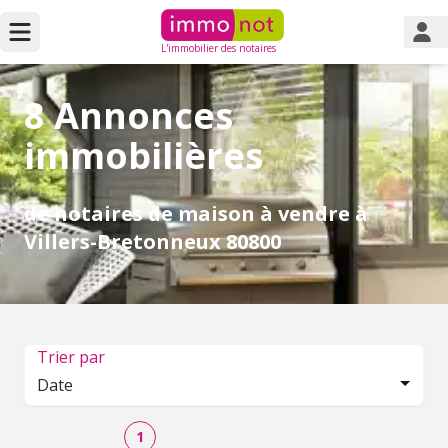
L'immobilier des notaires
8 Annonces
immobilières
de notaires de maison à vendre à
Villers-Bretonneux 80800
Trier par
Date
1