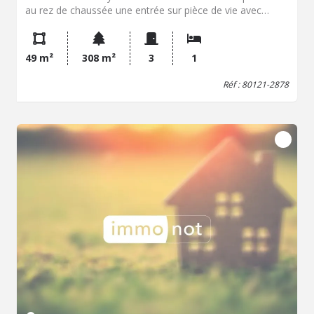
au rez de chaussée une entrée sur pièce de vie avec
espace cuisine aménagée, un salon, dégagement et WC
indépendant. A l'étage un palier desservant une chambre
avec accès grenier et une salle d'eau avec douche et
49 m²
308 m²
3
1
vasque. A l'extérieur un jardin clos de grillage sur une
parcelle d'environ 308 m² avec terrasse couverte. Une
Réf : 80121-2878
cave sous partie pièce de vie, toiture en ardoises de Mai
2026. Menuiseries en doubles vitrages PVC, volets
roulants électriques, chauffage électrique, ballon d'eau
chaude électrique, VMC et assainissement par tout à
l'égout. Taxe foncière 531€/an.