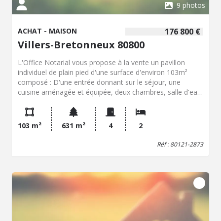
9 photos
ACHAT - MAISON
176 800 €
Villers-Bretonneux 80800
L'Office Notarial vous propose à la vente un pavillon
individuel de plain pied d'une surface d'environ 103m²
composé : D'une entrée donnant sur le séjour, une
cuisine aménagée et équipée, deux chambres, salle d'eau
avec douche et vasque, WC indépendant, une véranda
donnant accès à un cellier et au garage. A l'extérieur un
jardin clos de murs sur une parcelle de 631m² accessible
103 m²
631 m²
4
2
par un portail permettant de sécurisé des véhicules,
terrasse, atelier, cabanon de jardin, un garage.
Réf : 80121-2873
Menuiseries doubles vitrages PVC et bois, chauffage
central au fioul, ballon d'eau chaude électrique, toiture en
tuiles béton nettoyée et traitée il y a 3 ans, fibre et
assainissement par tout à l'égout. Taxe foncière 1129€