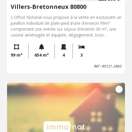
Villers-Bretonneux 80800
L'Office Notarial vous propose à la vente en exclusivité un
pavillon individuel de plain-pied d'une d'environ 99m²
comprenant une entrée sur séjour d'environ 30 m², une
cuisine aménagée et équipée, dégagement, trois
chambres, salle d'eau avec douche bidet et vasque,
véranda de 18m² environ et un WC indépendant. Un sous-
sol complet avec espace garage avec porte coulissante
99 m²
654 m²
4
3
électrique, cellier, bureau, chaufferie. A l'extérieur un jardin
clos de haies sans vis à vis sur une parcelle d'environ 654
Réf : 80121-2883
m², descente de sous en sol en béton. Menuiseries
doubles vitrages PVC, volets roulants électrique,
chauffage central au fioul, chaudière de 1973, ballon
d'eau chaude électrique, adoucisseur, cheminée,
assainissement par tout à l'égout