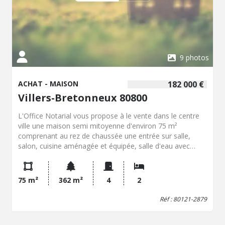
9 photos
ACHAT - MAISON
182 000 €
Villers-Bretonneux 80800
L'Office Notarial vous propose à le vente dans le centre
ville une maison semi mitoyenne d'environ 75 m²
comprenant au rez de chaussée une entrée sur salle,
salon, cuisine aménagée et équipée, salle d'eau avec
douche vasque et WC, véranda. A l'étage un palier
desservant deux chambres et un dressing avec accès aux
combles. A l'extérieur sur l'avant une aire de
75 m²
362 m²
4
2
stationnement , garage à vélos permettant l'accès de
l'avant à l'arrière sur un jardin clos de murs et de grillages,
Réf : 80121-2879
terrasse et dépendances. Menuiseries doubles vitrages
PVC avec volets roulants, pompe à chaleur AIR/EAU et