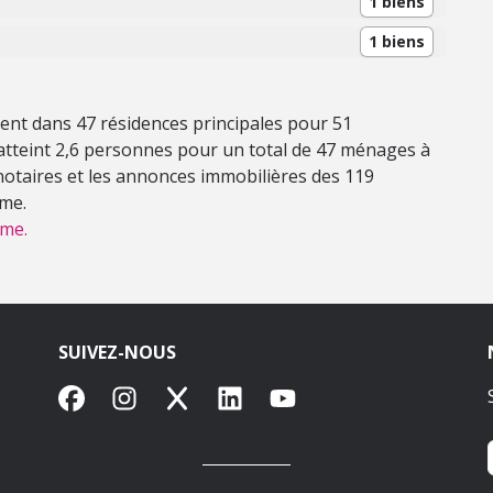
1 biens
1 biens
sent dans 47 résidences principales pour 51
tteint 2,6 personnes pour un total de 47 ménages à
 notaires et les annonces immobilières des 119
mme.
mme.
SUIVEZ-NOUS
Facebook
Instagram
X
LinkedIn
YouTube