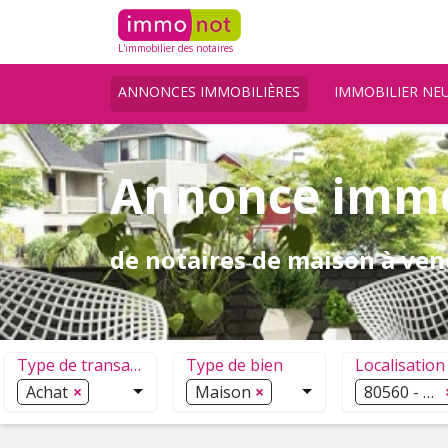
L'immobilier des notaires
ANNONCES IMMOBILIÈRES
IMMOBILIER NE
Annonce immo
de notaires de maison à ven
Type de transaction
Type de bien
Localisation
Achat
Maison
80560 - Héd
Sélection de 