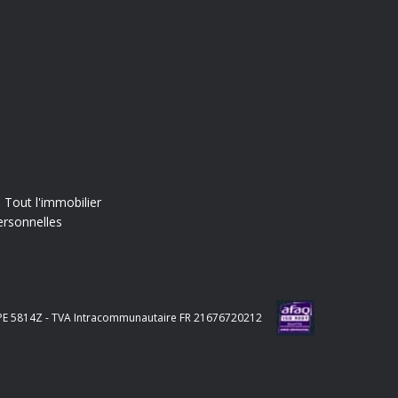
Tout l'immobilier
ersonnelles
e APE 5814Z - TVA Intracommunautaire FR 21676720212