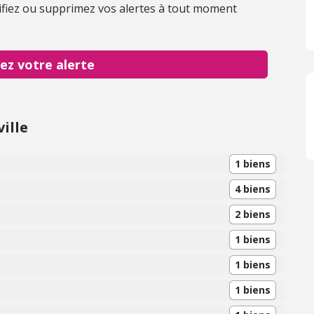
fiez ou supprimez vos alertes à tout moment
ez votre alerte
ille
1 biens
4 biens
2 biens
1 biens
1 biens
1 biens