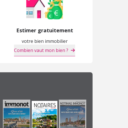
Estimer gratuitement
Maison
Maison
T
votre bien immobilier
228 800 €
182 000 €
7
Combien vaut mon bien ?
Villers-Bretonneux (80)
Villers-Bretonneux (80)
M