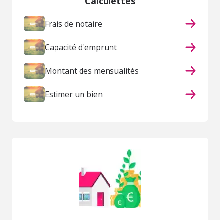
Calculettes
Frais de notaire
Capacité d'emprunt
Montant des mensualités
Estimer un bien