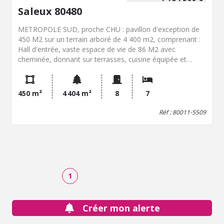
Saleux 80480
METROPOLE SUD, proche CHU : pavillon d'exception de
450 M2 sur un terrain arboré de 4 400 m2, comprenant :
Hall d'entrée, vaste espace de vie de 86 M2 avec
cheminée, donnant sur terrasses, cuisine équipée et
aménagée, vestiaire, wc, chambre, bureau, salle de bains
avec w.c, dressing, A l'étage : espace mezzanine, bureau,
wc, cinq chambres dont trois avec salle d'eau, donnant
450 m²
4 404 m²
8
7
sur terrasses privatives En rez-de-jardin : Salle de jeux 90
M2 chauffée, buanderie, w.c, chaufferie (chaudière fuel
Réf : 80011-5509
neuve), cave, bûchers et garage 2 voitures avec porte
motorisée Les informations sur les risques auxquels ce
bien est exposé sont disponibles sur le site Géorisques
georisques.gouv.fr
1
Créer mon alerte