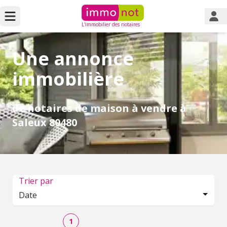
L'immobilier des notaires
Une annonce
immobilière
de notaires de maison à vendre à
Saleux 80480
Trier par
Date
1