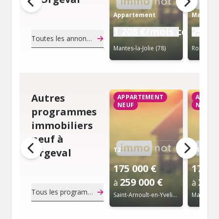
Appartement
Maison
1 208 €/mois cc
259 0
Toutes les annonces de notaire
Mantes-la-Jolie (78)
Rosny-sur
Autres
APPARTEMENT
APPAR
NEUF
NEUF
programmes
immobiliers
neuf à
T2
T4
Orgeval
175 000 €
176 0
259 000 €
283 
à
à
Tous les programmes immobiliers neuf
Saint-Arnoult-en-Yvelines (78)
Mantes-la-