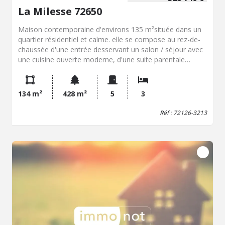
La Milesse 72650
Maison contemporaine d'environs 135 m²située dans un
quartier résidentiel et calme. elle se compose au rez-de-
chaussée d'une entrée desservant un salon / séjour avec
une cuisine ouverte moderne, d'une suite parentale
comprenant un dressing et une salle d'eau privative. A
l'étage deux belles chambres, un vaste bureau pouvant
devenir une chambre , une salle de bains, un WC et une
134 m²
428 m²
5
3
terrasse. Une buanderie et un garage complète
l'ensemble, le tout sur un terrain de 428 m².
Réf : 72126-3213