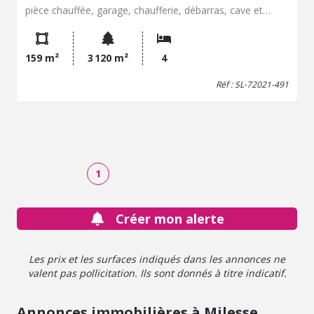
pièce chauffée, garage, chaufferie, débarras, cave et
atelier. Jardin, terrasse et garage. Chauffage gaz.
Assainissement individuel. Travaux à prévoir.
159 m²
3 120 m²
4
Réf : SL-72021-491
1
Créer mon alerte
Les prix et les surfaces indiqués dans les annonces ne
valent pas pollicitation. Ils sont donnés à titre indicatif.
Annonces immobilières à Milesse