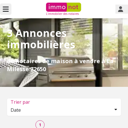
L'immobilier des notaires
3 Annonces
immobilières
de notaires de maison à vendre à La
Milesse 72650
Trier par
Date
1