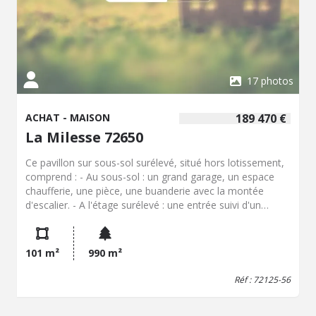
17 photos
ACHAT - MAISON
189 470 €
La Milesse 72650
Ce pavillon sur sous-sol surélevé, situé hors lotissement,
comprend : - Au sous-sol : un grand garage, un espace
chaufferie, une pièce, une buanderie avec la montée
d'escalier. - A l'étage surélevé : une entrée suivi d'un
dégagement desservant une cuisine, un salon-séjour, une
autre pièce avec montée d'escalier vers les combles, WC,
la salle de bains, deux chambres. - Sous les combles :
101 m²
990 m²
trois pièces à usage de chambre, dont deux en enfilade.
Un beau terrain tout autour avec un cabanon de jardin.
Réf : 72125-56
L'assainissement autonome est non conforme. Travaux
de rafraichissement à prévoir. Le bien est idéalement