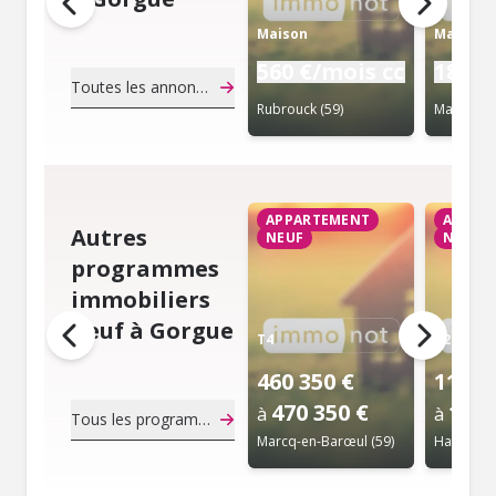
Maison
Maison
560 €/mois cc
188 6
Toutes les annonces de notaire
Rubrouck (59)
Maretz (5
APPARTEMENT
APPAR
Autres
NEUF
NEUF
programmes
immobiliers
neuf à Gorgue
T4
T2
460 350 €
119 0
470 350 €
145 
à
à
Tous les programmes immobiliers neuf
Marcq-en-Barœul (59)
Haubourdi