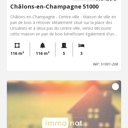
Châlons-en-Champagne 51000
Châlons-en-Champagne - Centre-ville - Maison de ville en
pan de bois à rénover Idéalement situé sur la place des
Ursulines et à deux pas du centre-ville, venez découvrir
cette maison en pan de bois bénéficiant également d'une
cour extérieure et d'une petite dépendance. Edifiée sur
plusieurs niveaux, la maison se compose ainsi : - au sous-
sol : une cave. - au rez-de-chaussée : une entrée
116 m²
116 m²
5
3
desservant un agréable séjour, une cuisine donnant accès
à une véranda, un dégagement et un WC indépendant. -
Réf : 51001-208
au premier étage : un palier, une première chambre, et
une seconde chambre bénéficiant de sa propre salle
d'eau avec WC. - au deuxième étage : une troisième
chambre, un dégagement et un grenier offrant la
possibilité d'être aménagé en quatrième chambre, un
bureau ou un espace selon vos besoins. A l'extérieur,
vous profiterez d'une cour sans vis-à-vis, idéale pour les
repas en famille ou les moments de détente. Une petite
dépendance complète l'ensemble et constitue un espace
de stockage pratique. Les informations sur les risques
auxquels ce bien est exposé sont disponibles sur le site