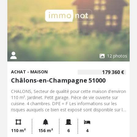
12 photos
ACHAT - MAISON
179 360 €
Châlons-en-Champagne 51000
CHALONS, Secteur de qualité pour cette maison d'environ
110 m². Jardinet. Petit garage. Pièce de vie ouverte sur
cuisine. 4 chambres. DPE = F Les informations sur les
risques auxquels ce bien est exposé sont disponible sur le
site : www.georisques.gouv.fr Pour les visites, Mme
FERRAND : 07.76.00.26.39 / Mme GERARD :
07.76.03.91.03
110 m²
156 m²
6
4