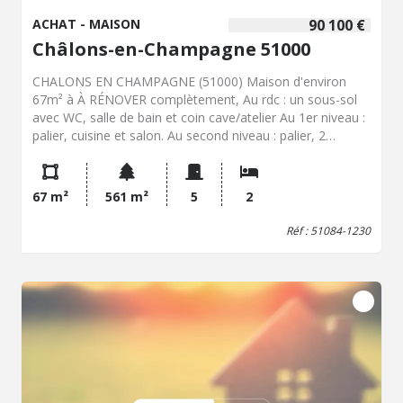
ACHAT - MAISON
90 100 €
Châlons-en-Champagne 51000
CHALONS EN CHAMPAGNE (51000) Maison d'environ
67m² à À RÉNOVER complètement, Au rdc : un sous-sol
avec WC, salle de bain et coin cave/atelier Au 1er niveau :
palier, cuisine et salon. Au second niveau : palier, 2
chambres Au dernier niveau : palier, 2 greniers et une
pièce aménagé. jardin et garage Diagnostique de
Performance Énergétique = Classe consommation : F / F
67 m²
561 m²
5
2
Nous contacter : Mme GERARD 07.76.03.91.03 ou Mme
FERRAND 07.76.00.26.39 Les informations sur les risques
Réf : 51084-1230
auxquels ce bien est exposé sont disponibles sur le site
Géorisques : www.georisques.gouv.fr