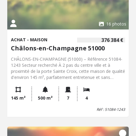
16 photos
ACHAT - MAISON
376 384 €
Châlons-en-Champagne 51000
CHÂLONS-EN-CHAMPAGNE (51000) – Référence 51084-
1243 Secteur recherché À 2 pas du centre ville et à
proximité de la porte Sainte Croix, cette maison de qualité
d'environ 145 m², parfaitement entretenue et sans
travaux à prévoir, offre de beaux volumes. Au rez-de-
chaussée, une entrée spacieuse, un WC indépendant, une
cuisine entièrement équipée et aménagée, un salon avec
145 m²
500 m²
7
4
poêle à granulés, ainsi qu'une extension/véranda offrant
un espace de vie très lumineux. Au premier étage, un
Réf : 51084-1243
palier dessert une salle de douche avec WC et trois
chambres. Le dernier niveau propose une suite
indépendante composée d'une chambre avec placard,
d'une salle de bains et d'un WC, idéale pour un espace