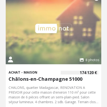
parental ou une chambre d'amis voir un espace de travail.
Complète ce bien un garage d'environ 50 m², d'une cave,
d'une terrasse et d'un jardin. Diagnostique de
Performance Énergétique (DPE) : C/C Taxe Foncière :
1455€ ?? Nous contacter : Mme GERARD – 07 76 03 91
03 Mme FERRAND – 07 76 00 26 39 Les informations sur
les risques auxquels ce bien est exposé sont disponibles
sur le site Géorisques : www.georisques.gouv.fr
8 photos
ACHAT - MAISON
174 120 €
Châlons-en-Champagne 51000
CHALONS, quartier Madagascar, RENOVATION A
PREVOIR pour cette maison d'environ 110 m² pour cette
maison de 6 pièces offrant un semi-plain-pied. Salon
séjour lumineux. 4 chambres. 2 sdb. Garage. Terrain clos
de 293 m². DPE = G Les informations sur les risques