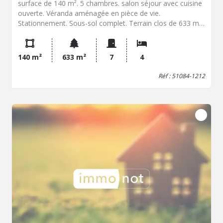
surface de 140 m². 5 chambres. salon séjour avec cuisine
ouverte. Véranda aménagée en pièce de vie.
Stationnement. Sous-sol complet. Terrain clos de 633 m².
DPE = E Les informations sur le risques auxquels ce bien
est exposé sont disponibles sur le site géorisques :
www.georisques.gouv.fr Pour les visites : Mme FERRAND
140 m²
633 m²
7
4
: 07.76.00.26.39 / Mme GERARD : 07.76.03.91.03
Réf : 51084-1212