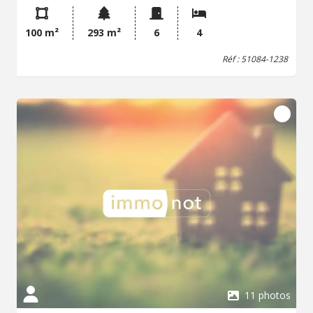
auxquels ce bien sont soumis sont disponibles sur le site :
www.georisques.gouv.fr
100 m²
293 m²
6
4
Réf : 51084-1238
11 photos