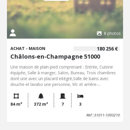
Géorisques : www.georisques.gouv.fr. Contactez notre
office notarial pour obtenir de plus amples
renseignements.
8 photos
ACHAT - MAISON
180 256 €
Châlons-en-Champagne 51000
Une maison de plain pied comprenant : Entrée, Cuisine
équipée, Salle à manger, Salon, Bureau, Trois chambres
dont une avec un placard intégré,Salle de bains avec
douche et lavabo une personne, Wc et arrière-
cuisine/buanderie.
84 m²
372 m²
7
3
Réf : 51011-1093210