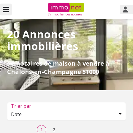
L'immobilier des notaires
20 Annonces
immobilières
de notaires de maison à vendre à
Châlons-en-Champagne 51000
Trier par
Date
1
2