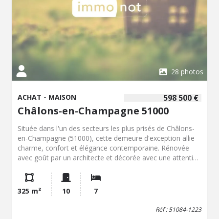
28 photos
ACHAT - MAISON
598 500 €
Châlons-en-Champagne 51000
Située dans l'un des secteurs les plus prisés de Châlons-
en-Champagne (51000), cette demeure d'exception allie
charme, confort et élégance contemporaine. Rénovée
avec goût par un architecte et décorée avec une attention
particulière aux détails, elle offre environ 325 m²
habitables où chaque espace a été pensé pour le bien-
être et la convivialité. Au rez-de-chaussée : Une vaste
325 m²
10
7
entrée distribue un salon-séjour lumineux avec cheminée,
une cuisine équipée et aménagée, une chambre et des
Réf : 51084-1223
toilettes indépendantes. Au premier étage : Un palier