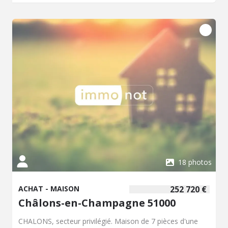
spacieux dessert 3 chambres, une salle de bain, un
dressing, une lingerie et des WC indépendants. Au
deuxième étage : Un palier, 3 nouvelles chambres, une
salle de douche et des WC indépendants complètent
l'espace nuit. Le tout est agrémenté d'un sous-sol
complet, d'une cave, et d'une terrasse surplombant un
jardin paysager. Pour les moments de détente, profitez
d'une piscine chauffée et couverte, ainsi que d'une
dépendance d'environ 30 m², idéale pour un espace de
loisirs, un bureau ou un atelier. ? Un bien rare, alliant
prestige, confort et sérénité, au coeur d'un
environnement recherché. ?? Contactez-nous : Mme
GERARD 07.76.03.91.03 / Mme FERRAND 07.76.00.26.39
Diagnostique de Performance Énergétique = Classe
consommation : Les informations sur les risques
auxquels ce bien est exposé sont disponibles sur le site
18 photos
Géorisques : http://www.georisques.gouv.fr.
ACHAT - MAISON
252 720 €
Châlons-en-Champagne 51000
CHALONS, secteur privilégié. Maison de 7 pièces d'une