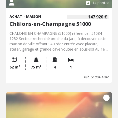
14 photos
ACHAT - MAISON
147 920 €
Châlons-en-Champagne 51000
CHALONS EN CHAMPAGNE (51000) référence : 51084-
1282 Secteur recherché proche du Jard, à découvrir cette
maison de ville offrant : Au rdc : entrée avec placard,
atelier, garage et grande cave voutée en sous-sol Au 1er :
cuisine équipée et aménagée, salon- séjour, chambre 1
avec placard aménagé, salle de douche et WC
indépendant Au dernier niveau : une pièce palière et un
62 m²
75 m²
4
1
bureau Possibilité de louer un jardin à proximité !
Diagnostique de Performance Énergétique = Classe
Réf : 51084-1282
consommation : D/B Nous contacter : Mme GERARD
07.76.03.91.03 ou Mme FERRAND 07.76.00.26.39 Les
informations sur les risques auxquels ce bien est exposé
sont disponibles sur le site Géorisques :
www.georisques.gouv.fr