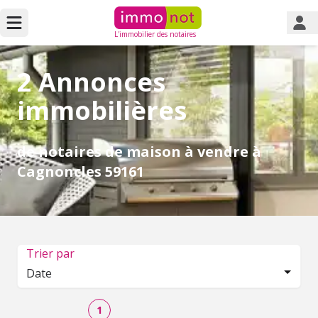
L'immobilier des notaires
2 Annonces
immobilières
de notaires de maison à vendre à
Cagnoncles 59161
Trier par
Date
1