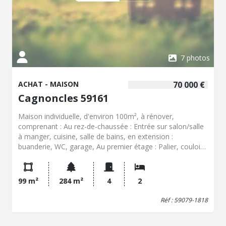
7 photos
ACHAT - MAISON
70 000 €
Cagnoncles 59161
Maison individuelle, d'environ 100m², à rénover,
comprenant : Au rez-de-chaussée : Entrée sur salon/salle
à manger, cuisine, salle de bains, en extension :
buanderie, WC, garage, Au premier étage : Palier, couloir
avec rangements, 2 chambres, 1 bureau, Cave, Courette,
Possibilité habitable de semi plain-pied après travaux
99 m²
284 m²
4
2
Réf : 59079-1818