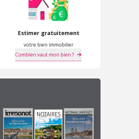
Estimer gratuitement
Maison
Maison
M
votre bien immobilier
105 000 €
1 236 000 €
2
Combien vaut mon bien ?
Saint-Malo-de-Guersac (44)
Pornichet (44)
L
APPARTEMENT NEUF
NEUF