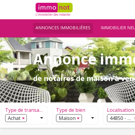
L'immobilier des notaires
ANNONCES IMMOBILIÈRES
IMMOBILIER NE
Annonce immo
de notaires de maison à ven
Type de transaction
Type de bien
Localisation
Achat
Maison
44850 - Mo
Sélection de 