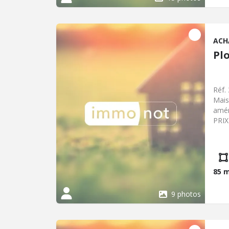
ACH
Pl
Réf.
Mais
amén
PRIX
Clas
dépe
2280
85 
9 photos