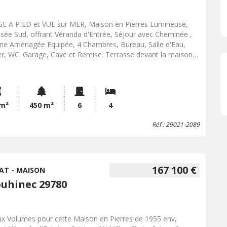
E A PIED et VUE sur MER, Maison en Pierres Lumineuse,
sée Sud, offrant Véranda d'Entrée, Séjour avec Cheminée ,
ine Aménagée Equipée, 4 Chambres, Bureau, Salle d'Eau,
ier, WC. Garage, Cave et Remise. Terrasse devant la maison.
ardin Arboré avec Puits sur 450 m² env. Idéalement placée,
Commerces sont à 1 km, Le Port de PLOUHINEC à 2.5 km et
entre Ville d'Audierne à 3 km. Les informations sur les risques
uels ce bien est exposé sont disponibles sur le site
isques : www. georisques. gouv. fr
 m²
450 m²
6
4
Réf : 29021-2089
167 100 €
AT - MAISON
ouhinec 29780
x Volumes pour cette Maison en Pierres de 1955 env,