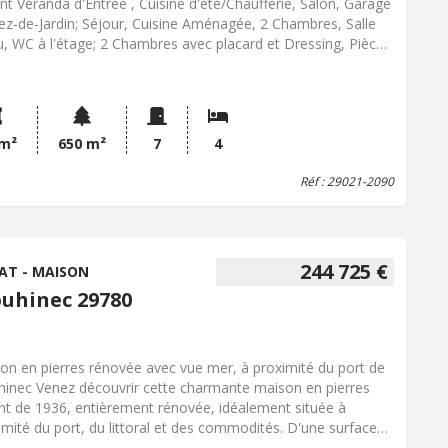
ant Véranda d'Entrée , Cuisine d'été/Chaufferie, Salon, Garage
ez-de-Jardin; Séjour, Cuisine Aménagée, 2 Chambres, Salle
u, WC à l'étage; 2 Chambres avec placard et Dressing, Pièce
ement, Grenier sous combles. Buanderie en Appentis.
se. Double Garage indépendant (avec pièce au-dessus et
ier). Jardin. Sur 650 m² env. Les commerces sont à 600 m,
ERNE et PONT-CROIX à 3.7 km env. Beau Potentiel.
r. Les informations sur les risques auxquels ce
 m²
650 m²
7
4
 est exposé sont disponibles sur le site Géorisques :
Réf : 29021-2090
georisques.gouv.fr
244 725 €
AT - MAISON
ouhinec 29780
on en pierres rénovée avec vue mer, à proximité du port de
hinec Venez découvrir cette charmante maison en pierres
nt de 1936, entièrement rénovée, idéalement située à
imité du port, du littoral et des commodités. D'une surface
able et fonctionnelle, elle offre au rez-de-chaussée un salon-