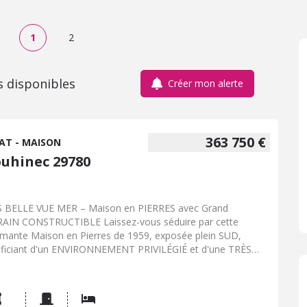
1
2
s disponibles
Créer mon alerte
363 750 €
AT - MAISON
ouhinec 29780
 BELLE VUE MER – Maison en PIERRES avec Grand
AIN CONSTRUCTIBLE Laissez-vous séduire par cette
mante Maison en Pierres de 1959, exposée plein SUD,
ficiant d'un ENVIRONNEMENT PRIVILÉGIÉ et d'une TRÈS
E VUE sur la MER des PIÈCES de VIE et des CHAMBRES. Au
de-chaussée, vous découvrirez une Entrée, un Séjour, une
ine Aménagée, une Salle d'Eau, un WC indépendant ainsi
 Cellier avec Grenier au-dessus. À l'étage, le palier dessert 2