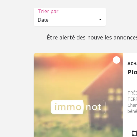
Trier par
Date
Être alerté des nouvelles annonce
ACH
Pl
TRÈS
TERR
Char
béné
BELL
rez-
Cuis
qu'un