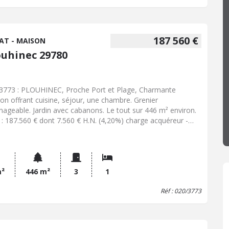
187 560 €
AT - MAISON
ouhinec 29780
 3773 : PLOUHINEC, Proche Port et Plage, Charmante
on offrant cuisine, séjour, une chambre. Grenier
ageable. Jardin avec cabanons. Le tout sur 446 m² environ.
 : 187.560 € dont 7.560 € H.N. (4,20%) charge acquéreur -
se énergie : E - Classe climat : B - Montant estimé des
nses annuelles d'énergie pour un usage standard : 1670 à
 € (base 2021)
m²
446 m²
3
1
Réf : 020/3773