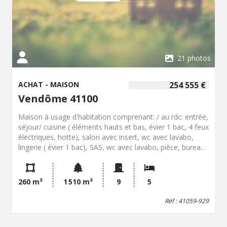
21 photos
ACHAT - MAISON
254 555 €
Vendôme 41100
Maison à usage d'habitation comprenant: / au rdc: entrée,
séjour/ cuisine ( éléments hauts et bas, évier 1 bac, 4 feux
électriques, hotte), salon avec insert, wc avec lavabo,
lingerie ( évier 1 bac), SAS, wc avec lavabo, pièce, bureau
traversant, bureau avec accès entrepôt, / au 1er étage:
palier, 5 chambres dont une avec cabinet de toilette et
dressing, salle de bains sur balcon ( placard, baignoire,
260 m²
1 510 m²
9
5
lavabo) Dépendances: cabanon de jardin. Entrepôt avec
aire de stockage. Extérieur: plan d'eau. Terrain Clos.
Réf : 41059-929