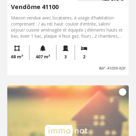
Vendôme 41100
Maison vendue avec locataires, à usage d'habitation
comprenant : / au rdc haut: couloir d'entrée, salon/
séjour/ cuisine aménagée et équipée ( éléments hauts et
bas, évier 1 bac, plaque 4 feux gaz, four) , 2 chambres,
salle de douche ( meuble vasque, wc, douche à
l'italienne). / combles perdus sur le tout. / au sous-sol: (
accès par l'extérieur): cave. Garage indépendant. Jardin
68 m²
407 m²
3
2
clos Loyer mensuel: 650€ Bail signé le 01/10/2020 pour 3
ans renouvelable tous les 3 ans sauf dénonciation 6 mois
Réf : 41059-920
avant la date anniversaire du bail.