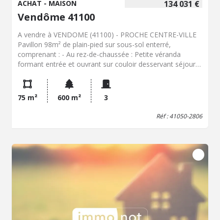
ACHAT - MAISON
134 031 €
Vendôme 41100
A vendre à VENDOME (41100) - PROCHE CENTRE-VILLE
Pavillon 98m² de plain-pied sur sous-sol enterré,
comprenant : - Au rez-de-chaussée : Petite véranda
formant entrée et ouvrant sur couloir desservant séjour
double33m² (cheminée-insert) ouvrant sur terrasse,
cuisine aménagée et équipée, deux chambres, salle de
bain, wc. - Au sous-sol : Pièce chauffée avec lavabo et wc
75 m²
600 m²
3
privatifs, cuisine d'été et lingerie (pièce chauffée),
débarras, chaufferie, cave. Cour, jardin clos et arboré.
Réf : 41050-2806
600m². Logement à consommation énergétique
excessive Les informations sur les risques auxquels ce
bien est exposé sont disponibles sur le site Géorisques :
www. georisques. gouv. fr Consultez nos tarifs : glr-
vendome.notaires.fr