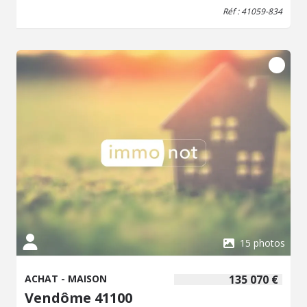
tout. / demi sous sol: buanderie/ chaufferie. Extérieur:
Réf : 41059-834
cour à l'arrière avec terrasse et cave en dessous.
Dépendance: garage.
15 photos
ACHAT - MAISON
135 070 €
Vendôme 41100