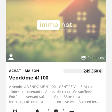
d'habitation, bûcher. Cour intérieure pavée et jardin, le
tout clos de murs 698m². Logement à consommation
énergétique excessive Les informations sur les risques
auxquels ce bien est exposé sont disponibles sur le site
Géorisques : www. georisques. gouv. fr Consultez nos
tarifs : glr-vendome.notaires.fr
24 photos
ACHAT - MAISON
249 360 €
Vendôme 41100
A vendre à VENDOME 41100 - CENTRE VILLE Maison
136m² comprenant : - Au rez-de-chaussée surélevé :
Entrée desservant salle de séjour 33m² ouvrant sur
terrasse, cuisine ouvrant sur terrasse wc. - Au premier
étage : Palier desservant deux chambres 17m² chacune
dont une avec salle de bain privative, et wc avec lave-