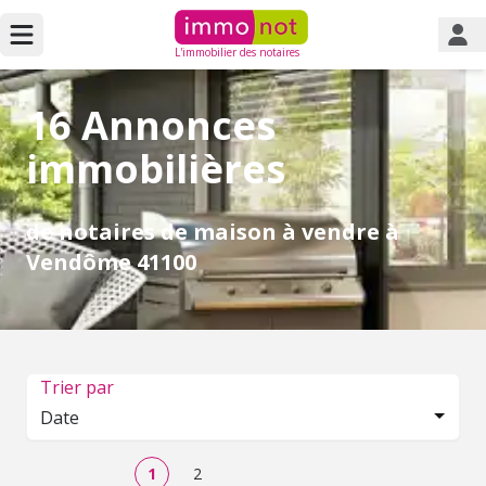
L'immobilier des notaires
16 Annonces
immobilières
de notaires de maison à vendre à
Vendôme 41100
Trier par
Date
1
2