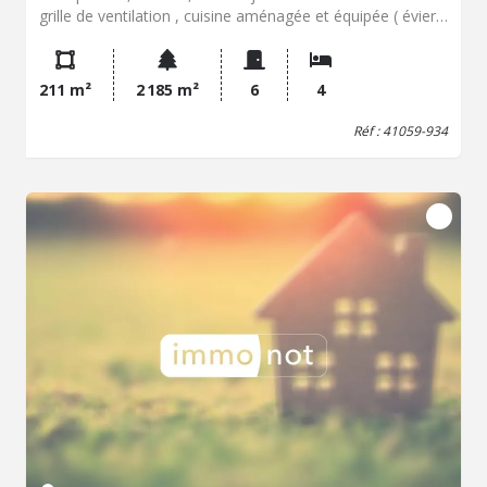
grille de ventilation , cuisine aménagée et équipée ( évier
2 bas, éléments hauts et bas, 2 feux élec, 2 feux gaz,
hotte, four), suite parentale: dressing, salle de bains (
meuble vasque, placards, baignoire, douche, bidet) ,
211 m²
2 185 m²
6
4
chambre. Double garage avec point d'eau. / au 1 er étage:
mezzanine avec bibliothèque et insert, chambre avec
Réf : 41059-934
placards, chambre avec placards avec salle de douche (
douche, meuble vasque) , chambre avec placard et salle
de bains ( meuble vasque, baignoire), wc, atelier avec
placard et point d'eau, / au 2ème étage: grenier isolé avec
espace de rangement. / au sous sol: cave avec
surpresseur. Dépendances: appentis, bûcher, cabanon de
jardin. Extérieurs: terrain clos et arboré. Accès bord de
Loir.