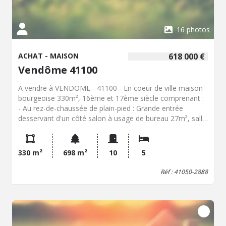
16 photos
ACHAT - MAISON
618 000 €
Vendôme 41100
A vendre à VENDOME - 41100 - En coeur de ville maison
bourgeoise 330m², 16ème et 17ème siècle comprenant :
- Au rez-de-chaussée de plain-pied : Grande entrée
desservant d'un côté salon à usage de bureau 27m², salle
de séjour 37m², cuisine 31m² ouvrant sur le jardin, wc
avec lave-mains, et de l'autre côté deux pièces restaurer
53m² et cave sous partie. - Au premier étage : Palier
330 m²
698 m²
10
5
desservant salon 50m² avec cheminée monumentale,
cuisine, arrière-cuisine. - Au deuxième étage : Palier
Réf : 41050-2888
desservant quatre chambres dont une avec salle d'eau et
wc privatifs, autre salle d'eau avec wc, lingerie, et 5ème
chambre et salle d'eau à restaurer. Grenier sur le tout
Dépendances : Ancienne écurie 30m² à usage de garage.
Débarras avec pièces au-dessus anciennement à usage