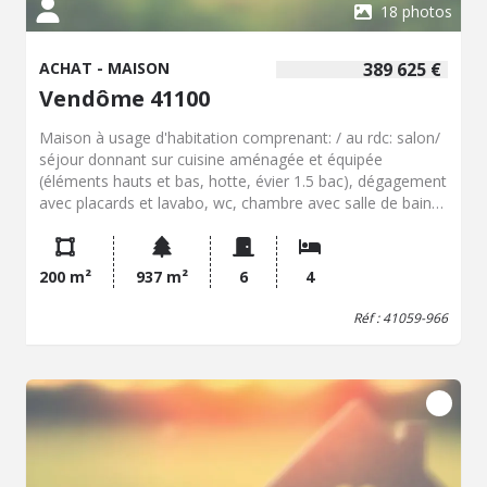
18 photos
ACHAT - MAISON
389 625 €
Vendôme 41100
Maison à usage d'habitation comprenant: / au rdc: salon/
séjour donnant sur cuisine aménagée et équipée
(éléments hauts et bas, hotte, évier 1.5 bac), dégagement
avec placards et lavabo, wc, chambre avec salle de bains
privative (baignoire, meuble double vasque, placard). / au
1er étage: mezzanine, trois chambres dont une avec
terrasse, une avec placards, salle d'eau (douche, meuble
200 m²
937 m²
6
4
vasque, wc). / au sous- sol: dégagement, chaufferie avec
évier 1 bac, cave, garage pour deux véhicules, chambre
Réf : 41059-966
ou bureau ou cabinet médical avec sas d'entrée
indépendant. Terrasse. Bassin. Cour Gravillonnée. Jardin.