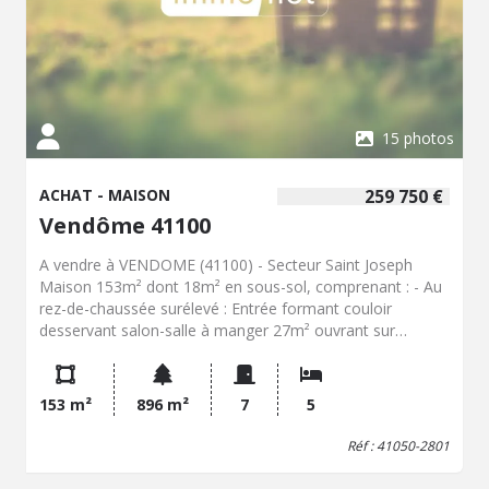
15 photos
ACHAT - MAISON
259 750 €
Vendôme 41100
A vendre à VENDOME (41100) - Secteur Saint Joseph
Maison 153m² dont 18m² en sous-sol, comprenant : - Au
rez-de-chaussée surélevé : Entrée formant couloir
desservant salon-salle à manger 27m² ouvrant sur
balcon-terrasse, cuisine aménagée-équipée avec porte de
service sur le jardin, deux chambres dont une de 14m²,
salle d'eau avec douche à l'italienne, et wc avec lave-
153 m²
896 m²
7
5
mains. - A l'étage : Palier desservant trois chambres dont
une avec salle de bains et wc privatifs, et une autre avec
Réf : 41050-2801
cabinet de toilette, greniers. - Au sous-sol total : Pièce
d'appoint chauffée 18m², lingerie-chaufferie avec porte de