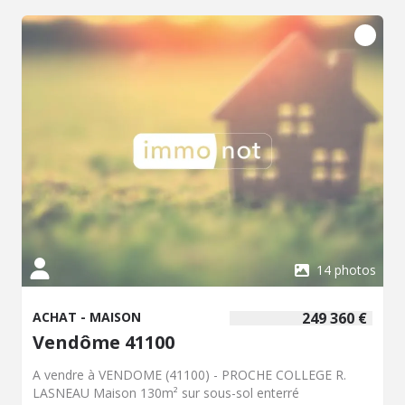
service sur le jardin, débarras, cave et garage. Chalet en
bois, serre. Jardin clos et arboré 896m². Les informations
sur les risques auxquels ce bien est exposé sont
disponibles sur le site Géorisques : www. georisques.
gouv. fr Consultez nos tarifs : glr-vendome.notaires.fr
14 photos
ACHAT - MAISON
249 360 €
Vendôme 41100
A vendre à VENDOME (41100) - PROCHE COLLEGE R.
LASNEAU Maison 130m² sur sous-sol enterré