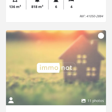
mains. - Au deuxième étage : Palier desservant deux
136 m²
818 m²
6
4
chambres, salle d'eau et grenier. Terrasse à l'arrière de la
maison. Cave sous partie. Dépendance d'environ 40m²
Réf : 41050-2884
anciennement à usage de profession libérale comprenant
: Deux pièces, wc, chaufferie, local et grenier sur le tout.
Garage. Cour, jardin clos et arboré 818m². Les
informations sur les risques auxquels ce bien est exposé
sont disponibles sur le site Géorisques : www. georisques.
gouv. fr Consultez nos tarifs : glr-vendome.notaires.fr
11 photos