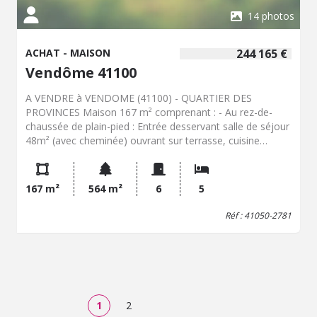
14 photos
ACHAT - MAISON
244 165 €
Vendôme 41100
A VENDRE à VENDOME (41100) - QUARTIER DES
PROVINCES Maison 167 m² comprenant : - Au rez-de-
chaussée de plain-pied : Entrée desservant salle de séjour
48m² (avec cheminée) ouvrant sur terrasse, cuisine
aménagée et équipée ouvrant sur terrasse, chambre
ouvrant sur terrasse, salle de bain, wc. - A l'étage : Palier
desservant cinq chambres, salle d'eau, wc. - Au sous-sol
167 m²
564 m²
6
5
total 100m² carrelé : Garage deux voitures, chaufferie-
lingerie, plusieurs débarras, atelier, caves. Jardin clos et
Réf : 41050-2781
arboré 564m². Les informations sur les risques auxquels
ce bien est exposé sont disponibles sur le site Géorisques
: www. georisques. gouv. fr Consultez nos tarifs : glr-
vendome.notaires.fr
1
2