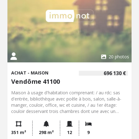
20 photos
ACHAT - MAISON
696 130 €
Vendôme 41100
Maison à usage d'habitation comprenant: / au rdc: sas
d'entrée, bibliothèque avec poêle à bois, salon, salle-à-
manger, couloir, office, wc et cuisine, / au 1er étage:
couloir desservant trois chambres dont une avec un
cabinet de toilette, salle d'eau, wc, autre couloir
desservant salle de bains et bureau, escalier donnant
accès au 2ème étage, / au 2ème étage: palier desservant
351 m²
298 m²
12
9
cinq chambres, salle d'eau avec wc, grenier. Grenier sur le