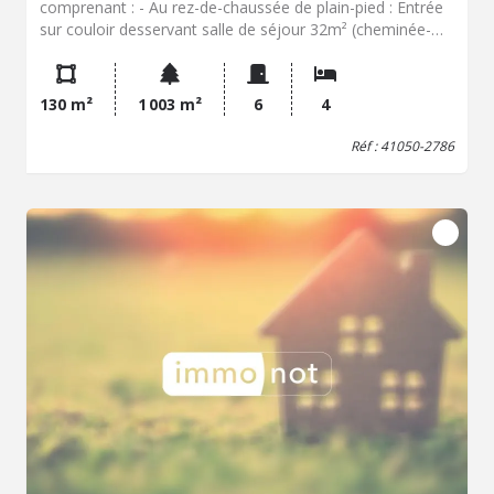
comprenant : - Au rez-de-chaussée de plain-pied : Entrée
sur couloir desservant salle de séjour 32m² (cheminée-
insert) ouvrant sur terrasse, cuisine ouverte, chambre
avec placard-penderie, bureau, salle de bain, wc avec
lave-mains. - A l'étage : Palier formant couloir desservant
130 m²
1 003 m²
6
4
trois chambres avec placard-penderie, salle d'eau, wc et
grenier. - Au sous-sol total 86m² : Pièce à usage de
Réf : 41050-2786
rangement et chaufferie avec porte de service sur le
jardin, lingerie, wc, garage deux voitures et cave. Cour,
jardin clos et arboré 1003m². Les informations sur les
risques auxquels ce bien est exposé sont disponibles sur
le site Géorisques : www. georisques. gouv. fr Consultez
nos tarifs : glr-vendome.notaires.fr